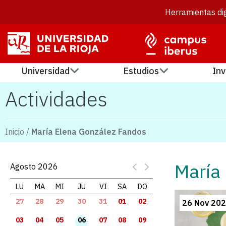
Herramientas dig
Universidad
Estudios
Inv
Actividades
Inicio
/
María Elena González Fandos
María
Agosto 2026
LU
MA
MI
JU
VI
SA
DO
27
28
29
30
31
01
02
26 Nov 20
03
04
05
06
07
08
09