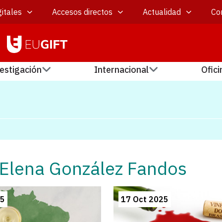
itales
Accesos directos
Actualidad
Co
estigación
Internacional
Ofici
 Elena González Fandos
25
17 Oct 2025