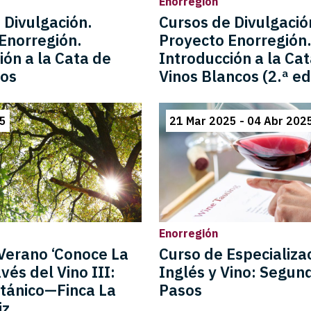
Enorregión
 Divulgación.
Cursos de Divulgació
Enorregión.
Proyecto Enorregión
ión a la Cata de
Introducción a la Ca
tos
Vinos Blancos (2.ª ed
25
21 Mar 2025 - 04 Abr 202
Enorregión
Verano ‘Conoce La
Curso de Especializa
avés del Vino III:
Inglés y Vino: Segun
tánico—Finca La
Pasos
iz