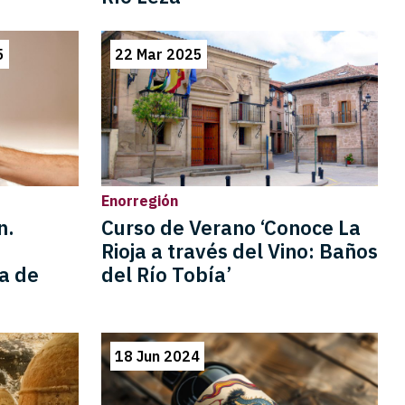
5
22 Mar 2025
Enorregión
n.
Curso de Verano ‘Conoce La
.
Rioja a través del Vino: Baños
ta de
del Río Tobía’
18 Jun 2024