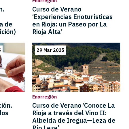
Enorregión
n.
Curso de Verano
.
‘Experiencias Enoturísticas
ta de
en Rioja: un Paseo por La
ición)
Rioja Alta’
5
29 Mar 2025
Enorregión
ción.
Curso de Verano ‘Conoce La
dos
Rioja a través del Vino II:
Albelda de Iregua—Leza de
Río Leza’