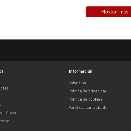
Mostrar más
os
Información
Aviso legal
Actas
Política de privacidad
Política de cookies
a
Perfil del contratante
lectrónico
atante