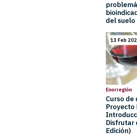
problemát
bioindica
del suelo
13 Feb 202
Enorregión
Curso de 
Proyecto 
Introducc
Disfrutar 
Edición)