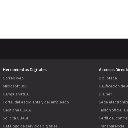
Herramientas Digitales
Accesos Direct
Correo web
Biblioteca
Microsoft 365
Calificación de 
Campus virtual
Dialnet
Portal del estudiante y del empleado
Sede electrónic
Gestiona CUASI
Tablón oficial e
Solicita CUASI
Perfil del contr
Catálogo de servicios digitales
Transparencia