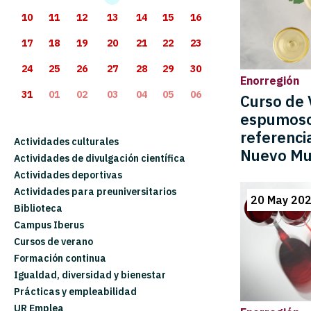
10
11
12
13
14
15
16
17
18
19
20
21
22
23
24
25
26
27
28
29
30
Enorregión
31
01
02
03
04
05
06
Curso de 
espumosos
referenci
Actividades culturales
Nuevo M
Actividades de divulgación científica
Actividades deportivas
Actividades para preuniversitarios
20 May 202
Biblioteca
Campus Iberus
Cursos de verano
Formación continua
Igualdad, diversidad y bienestar
Prácticas y empleabilidad
UR Emplea