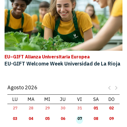
EU–GIFT Alianza Universitaria Europea
EU-GIFT Welcome Week Universidad de La Rioja
Agosto 2026
LU
MA
MI
JU
VI
SA
DO
27
28
29
30
31
01
02
03
04
05
06
07
08
09