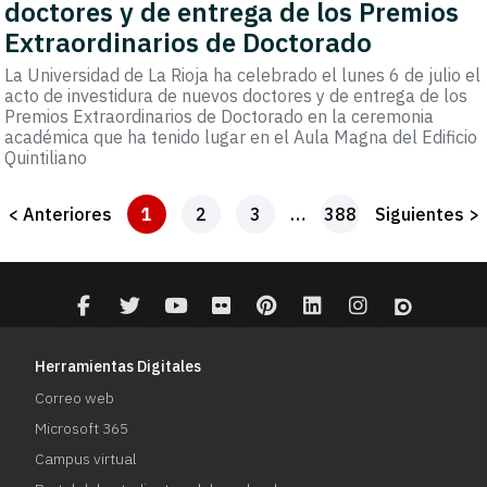
doctores y de entrega de los Premios
Extraordinarios de Doctorado
La Universidad de La Rioja ha celebrado el lunes 6 de julio el
acto de investidura de nuevos doctores y de entrega de los
Premios Extraordinarios de Doctorado en la ceremonia
académica que ha tenido lugar en el Aula Magna del Edificio
Quintiliano
< Anteriores
1
2
3
…
388
Siguientes >
Herramientas Digitales
Correo web
Microsoft 365
Campus virtual