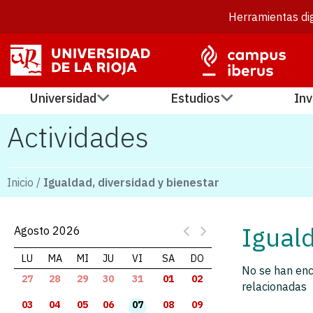
Herramientas dig
Universidad
Estudios
Inv
Actividades
Inicio
/
Igualdad, diversidad y bienestar
Iguald
Agosto 2026
LU
MA
MI
JU
VI
SA
DO
No se han enc
27
28
29
30
31
01
02
relacionadas
03
04
05
06
07
08
09