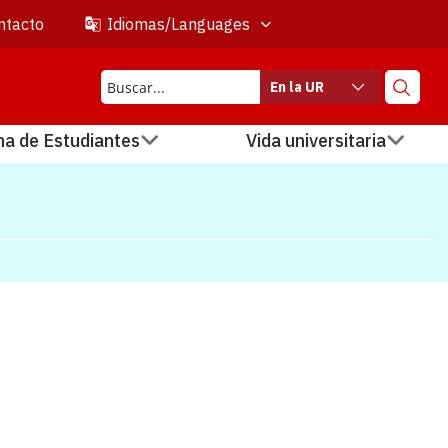
ntacto
Idiomas/Languages
En la UR
na de Estudiantes
Vida universitaria