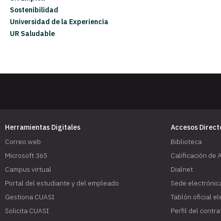
Sostenibilidad
Universidad de la Experiencia
UR Saludable
Herramientas Digitales
Accesos Direct
Correo web
Biblioteca
Microsoft 365
Calificación de 
Campus virtual
Dialnet
Portal del estudiante y del empleado
Sede electrónic
Gestiona CUASI
Tablón oficial e
Solicita CUASI
Perfil del contr