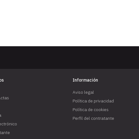
os
Información
Aviso legal
Actas
Política de privacidad
Política de cookies
a
Perfil del contratante
lectrónico
atante