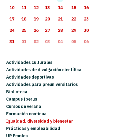
10
11
12
13
14
15
16
17
18
19
20
21
22
23
24
25
26
27
28
29
30
31
01
02
03
04
05
06
Actividades culturales
Actividades de divulgación científica
Actividades deportivas
Actividades para preuniversitarios
Biblioteca
Campus Iberus
Cursos de verano
Formación continua
Igualdad, diversidad y bienestar
Prácticas y empleabilidad
UR Emplea