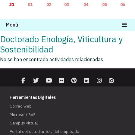
31
01
02
03
04
05
06
Menú
Doctorado Enología, Viticultura y
Sostenibilidad
No se han encontrado actividades relacionadas
Herramientas Digitales
Correo web
Microsoft 365
Campus virtual
Portal del estudiante y del empleado