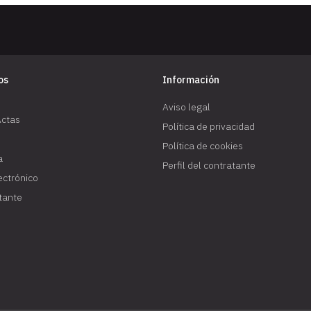
os
Información
Aviso legal
Actas
Política de privacidad
Política de cookies
a
Perfil del contratante
lectrónico
atante