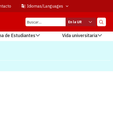
ntacto
Idiomas/Languages
En la UR
na de Estudiantes
Vida universitaria