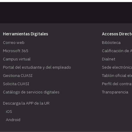
Herramientas Digitales
Accesos Direct
Correo web
Biblioteca
Microsoft 365
Calificación de 
Campus virtual
Dialnet
Portal del estudiante y del empleado
Sede electrónic
Gestiona CUASI
Tablón oficial e
Solicita CUASI
Perfil del contr
Catálogo de servicios digitales
Transparencia
Descarga la APP de la UR
iOS
Android