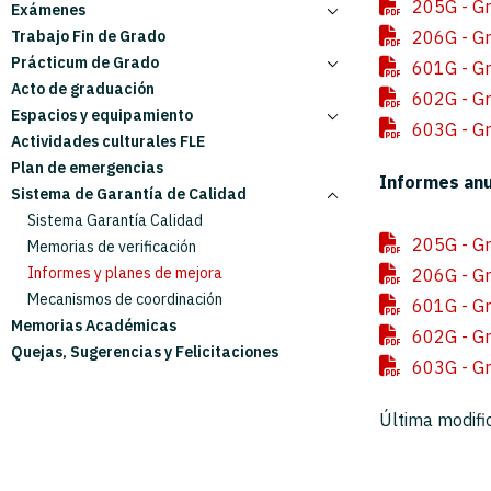
205G - Gr
Exámenes
Direcciones de estudios
Reglamentos de dispositivos electrónicos
Horarios de Grado
Trabajo Fin de Grado
Delegadas/os
Planificación docente
Asignaturas y profesores
Convocatorias ordinarias y extraordinarias
206G - Gr
Prácticum de Grado
Mentores/as
Grupos básicos Primaria
Cambio por causa justificada
601G - Gr
Acto de graduación
Junta Electoral
Grupos de prácticas
Estructura del Prácticum
602G - Gr
Espacios y equipamiento
Administración
Cronogramas
Requisitos de matrícula
603G - Gr
Actividades culturales FLE
Tutorías académicas
Calendario
Reserva de espacios
Plan de emergencias
Asignación de centros y tutores
Equipamiento
Informes an
Sistema de Garantía de Calidad
Funciones del estudiantado y el profesorado
Plan de emergencia
Coordinación del Prácticum
Sistema Garantía Calidad
205G - Gr
Evaluación
Memorias de verificación
Solicitudes
Informes y planes de mejora
206G - Gr
Memoria de Prácticas
Mecanismos de coordinación
601G - Gr
Memorias Académicas
602G - Gr
Quejas, Sugerencias y Felicitaciones
603G - Gr
Última modifi