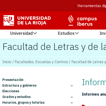
Herramientas dig
Universidad
Estudios
Inv
Facultad de Letras y de 
Inicio
/
Facultades, Escuelas y Centros
/
Facultad de Letras 
Inform
Presentación
Estructura y gobierno
Elecciones
Equipo Decanal
Informes an
Grados y estudios
Consejo de Facultad
Horarios, grupos y tutorías
Comisión Académica
Grados y menciones