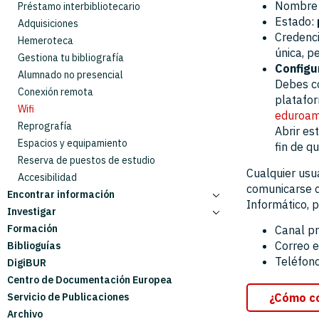
Nombre 
Colecciones
Préstamo interbibliotecario
Estado:
Gestión y Organización
Adquisiciones
Credenci
Hemeroteca
única, p
Gestiona tu bibliografía
Configu
Alumnado no presencial
Debes co
Conexión remota
platafor
Wifi
eduroam 
Reprografía
Abrir est
Espacios y equipamiento
fin de q
Reserva de puestos de estudio
Cualquier usua
Accesibilidad
comunicarse 
Encontrar información
Informático, p
Investigar
EDS: Multibuscador de recursos
Formación
AbsysNet: el catálogo
Acceso abierto en la UR
Canal pri
Correo e
Biblioguías
BIBA: Bibliografía Básica
Datos de investigación
Teléfono
DigiBUR
Bases de datos
Derechos de autor
Centro de Documentación Europea
Revistas y libros electrónicos
Acreditación y Evaluación
Servicio de Publicaciones
Tesis y trabajos académicos
Gestiona tu Bibliografía
¿Cómo con
Archivo
Producción científica de UR