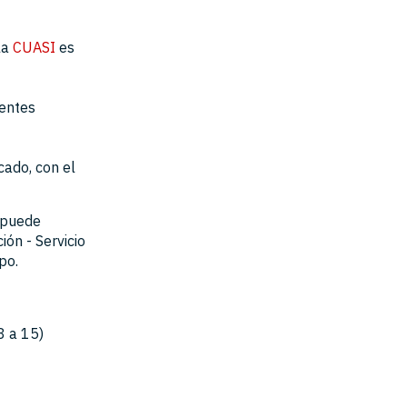
la
CUASI
es
rentes
icado, con el
a puede
ión - Servicio
po.
8 a 15)