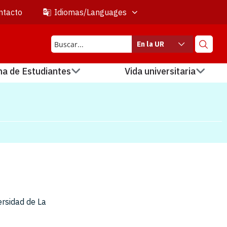
ntacto
Idiomas/Languages
En la UR
na de Estudiantes
Vida universitaria
ersidad de La