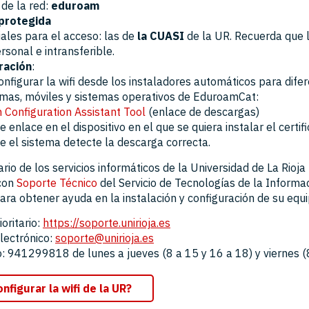
de la red:
eduroam
protegida
ales para el acceso: las de
la CUASI
de la UR. Recuerda que 
ersonal e intransferible.
ración
:
nfigurar la wifi desde los instaladores automáticos para dife
mas, móviles y sistemas operativos de EduroamCat:
Configuration Assistant Tool
(enlace de descargas)
e enlace en el dispositivo en el que se quiera instalar el certif
ue el sistema detecte la descarga correcta.
rio de los servicios informáticos de la Universidad de La Rioj
con
Soporte Técnico
del Servicio de Tecnologías de la Informac
ara obtener ayuda en la instalación y configuración de su equi
oritario:
https://soporte.unirioja.es
lectrónico:
soporte@unirioja.es
: 941299818 de lunes a jueves (8 a 15 y 16 a 18) y viernes (
figurar la wifi de la UR?