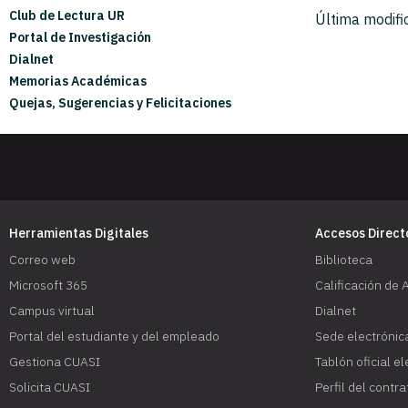
Club de Lectura UR
Publica tu investigación
Última modifi
Portal de Investigación
Dialnet
Memorias Académicas
Quejas, Sugerencias y Felicitaciones
Herramientas Digitales
Accesos Direct
Correo web
Biblioteca
Microsoft 365
Calificación de 
Campus virtual
Dialnet
Portal del estudiante y del empleado
Sede electrónic
Gestiona CUASI
Tablón oficial e
Solicita CUASI
Perfil del contr