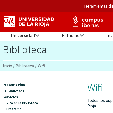
Herramientas dig
Universidad
Estudios
Inv
Biblioteca
Inicio
/
Biblioteca
/
Wifi
Wifi
Presentación
La Biblioteca
Servicios
Contacto
Todos los espa
Horarios y Calendario
Alta en la biblioteca
Rioja.
Normativa
Préstamo