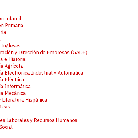
n Infantil
n Primaria
ría
a
 Ingleses
ración y Dirección de Empresas (GADE)
a e Historia
ía Agrícola
ía Electrónica Industrial y Automática
ía Eléctrica
ía Informática
ía Mecánica
 Literatura Hispánica
icas
nes Laborales y Recursos Humanos
Social