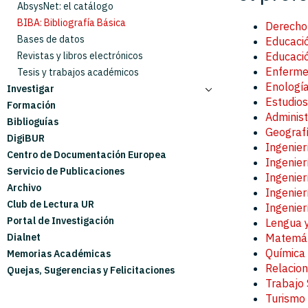
Colecciones
Préstamo interbibliotecario
AbsysNet: el catálogo
Gestión y Organización
Adquisiciones
BIBA: Bibliografía Básica
Derecho
Hemeroteca
Bases de datos
Educació
Gestiona tu bibliografía
Revistas y libros electrónicos
Educació
Enferme
Alumnado no presencial
Tesis y trabajos académicos
Enologí
Investigar
Conexión remota
Estudios
Formación
Wifi
Acceso abierto en la UR
Administ
Biblioguías
Reprografía
Datos de investigación
Geografí
DigiBUR
Espacios y equipamiento
Derechos de autor
Ingenier
Centro de Documentación Europea
Reserva de puestos de estudio
Acreditación y Evaluación
Ingenier
Servicio de Publicaciones
Accesibilidad
Gestiona tu Bibliografía
Ingenier
Archivo
Producción científica de UR
Ingenier
Club de Lectura UR
Publica tu investigación
Ingenier
Portal de Investigación
Lengua y
Dialnet
Matemát
Química
Memorias Académicas
Relacio
Quejas, Sugerencias y Felicitaciones
Trabajo 
Turismo