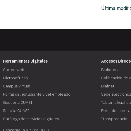
Última modifi
Herramientas Digitales
Accesos Direct
Correo web
Biblioteca
Microsoft 365
Calificación de 
Campus virtual
Dialnet
Portal del estudiante y del empleado
Sede electrónic
Gestiona CUASI
Tablón oficial e
Solicita CUASI
Perfil del contr
Catálogo de servicios digitales
Transparencia
Descarga la APP de la UR