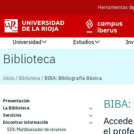
Herramientas dig
Universidad
Estudios
Inv
Biblioteca
Inicio
/
Biblioteca
/
BIBA: Bibliografía Básica
BIBA: 
Presentación
La Biblioteca
Servicios
Contacto
Accede 
Encontrar información
Horarios y Calendario
Alta en la biblioteca
el prof
Normativa
Préstamo
EDS: Multibuscador de recursos