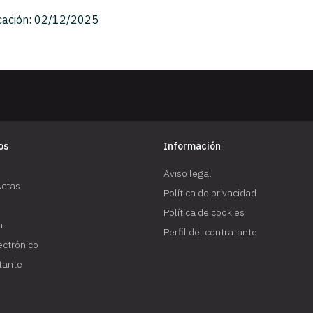
cación: 02/12/2025
os
Información
Aviso legal
Actas
Política de privacidad
Política de cookies
a
Perfil del contratante
lectrónico
atante