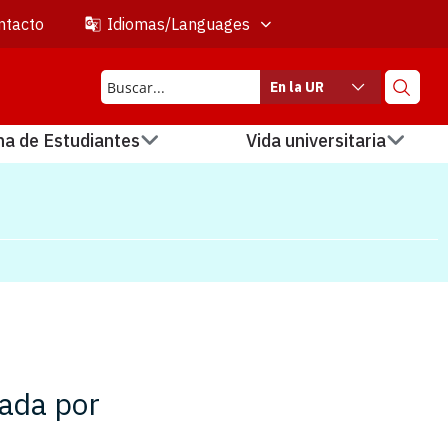
ntacto
Idiomas/Languages
En la UR
na de Estudiantes
Vida universitaria
dada por