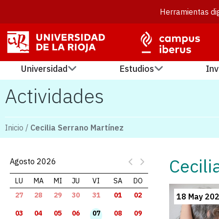
Herramientas dig
Universidad
Estudios
Inv
Actividades
Inicio
/
Cecilia Serrano Martínez
Cecili
Agosto 2026
LU
MA
MI
JU
VI
SA
DO
27
28
29
30
31
01
02
18 May 20
03
04
05
06
07
08
09