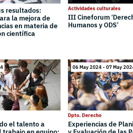
Actividades culturales
us resultados:
III Cineforum ‘Derec
para la mejora de
Humanos y ODS’
cias en materia de
n científica
24
06 May 2024 - 07 May 202
Dpto. Derecho
o el talento a
Experiencias de Plani
l trabajo en equipo:
y Evaluación de las P