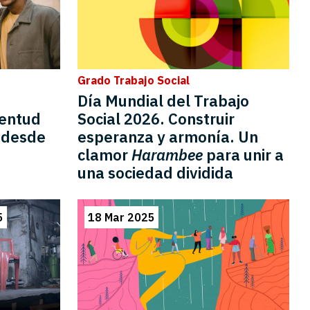
Grado Trabajo Social
Día Mundial del Trabajo
ventud
Social 2026. Construir
s desde
esperanza y armonía. Un
clamor
Harambee
para unir a
una sociedad dividida
5
18 Mar 2025