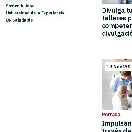
Sostenibilidad
Divulga t
Universidad de la Experiencia
talleres 
UR Saludable
competen
divulgació
19 Nov 20
Portada
Impulsand
través de