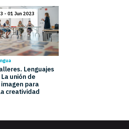
3 - 01 Jun 2023
engua
Talleres. Lenguajes
 La unión de
 imagen para
la creatividad