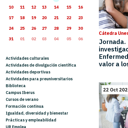
10
11
12
13
14
15
16
17
18
19
20
21
22
23
24
25
26
27
28
29
30
Cátedra Une
31
01
02
03
04
05
06
Jornada.
investigac
Enfermed
Actividades culturales
valor a l
Actividades de divulgación científica
Actividades deportivas
Actividades para preuniversitarios
Biblioteca
22 Oct 202
Campus Iberus
Cursos de verano
Formación continua
Igualdad, diversidad y bienestar
Prácticas y empleabilidad
UR Emplea