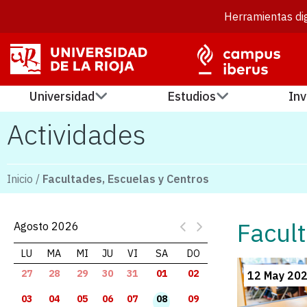
Herramientas dig
Universidad
Estudios
Inv
Actividades
Inicio
/
Facultades, Escuelas y Centros
Facult
Agosto 2026
LU
MA
MI
JU
VI
SA
DO
27
28
29
30
31
01
02
12 May 202
03
04
05
06
07
08
09