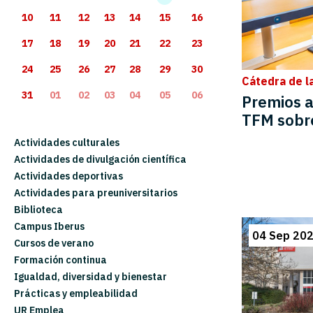
10
11
12
13
14
15
16
17
18
19
20
21
22
23
24
25
26
27
28
29
30
Cátedra de l
31
01
02
03
04
05
06
Premios a
TFM sobr
Actividades culturales
Actividades de divulgación científica
Actividades deportivas
Actividades para preuniversitarios
Biblioteca
Campus Iberus
04 Sep 20
Cursos de verano
Formación continua
Igualdad, diversidad y bienestar
Prácticas y empleabilidad
UR Emplea