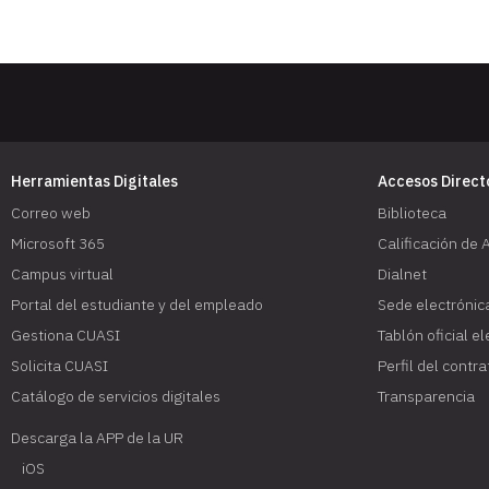
Herramientas Digitales
Accesos Direct
Correo web
Biblioteca
Microsoft 365
Calificación de 
Campus virtual
Dialnet
Portal del estudiante y del empleado
Sede electrónic
Gestiona CUASI
Tablón oficial e
Solicita CUASI
Perfil del contr
Catálogo de servicios digitales
Transparencia
Descarga la APP de la UR
iOS