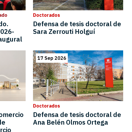
ado
Doctorados
do.
Defensa de tesis doctoral de
2026-
Sara Zerrouti Holguí
augural
17 Sep 2026
Doctorados
omercio
Defensa de tesis doctoral de
de
Ana Belén Olmos Ortega
rcio