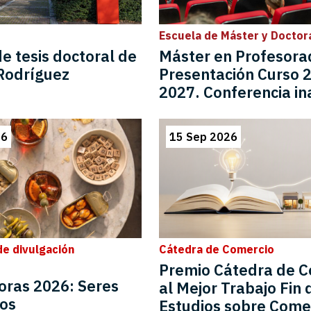
Escuela de Máster y Doctor
e tesis doctoral de
Máster en Profesora
Rodríguez
Presentación Curso 
2027. Conferencia in
26
15 Sep 2026
de divulgación
Cátedra de Comercio
Premio Cátedra de C
oras 2026: Seres
al Mejor Trabajo Fin 
cos
Estudios sobre Come