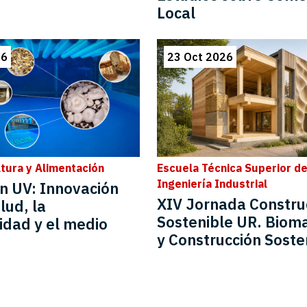
Local
26
23 Oct 2026
ltura y Alimentación
Escuela Técnica Superior d
Ingeniería Industrial
n UV: Innovación
XIV Jornada Constru
lud, la
Sostenible UR. Bioma
lidad y el medio
y Construcción Soste