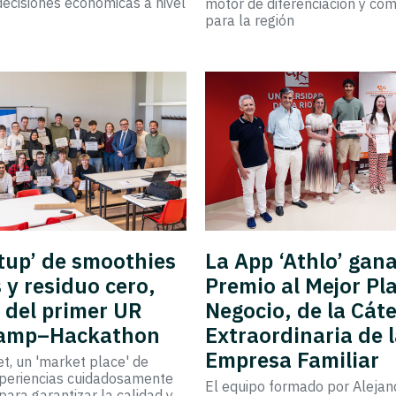
 decisiones económicas a nivel
motor de diferenciación y com
para la región
tup’ de smoothies
La App ‘Athlo’ gana
 y residuo cero,
Premio al Mejor Pl
 del primer UR
Negocio, de la Cát
Camp–Hackathon
Extraordinaria de 
Empresa Familiar
, un 'market place' de
xperiencias cuidadosamente
El equipo formado por Alejand
para garantizar la calidad y