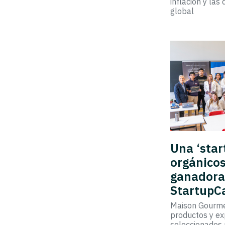
inflación y las
global
Una ‘star
orgánicos
ganadora
Startup
Maison Gourmet
productos y e
seleccionados 