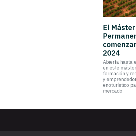
El Máste
Permanen
comenzar
2024
Abierta hasta 
en este máster
formación y re
y emprendedore
enoturístico p
mercado