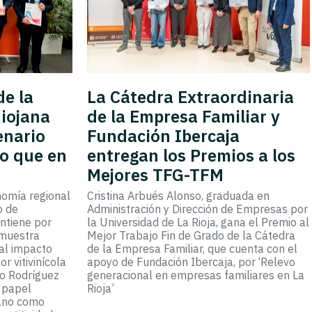
de la
La Cátedra Extraordinaria
Riojana
de la Empresa Familiar y
enario
Fundación Ibercaja
to que en
entregan los Premios a los
Mejores TFG-TFM
nomía regional
Cristina Arbués Alonso, graduada en
o de
Administración y Dirección de Empresas por
antiene por
la Universidad de La Rioja, gana el Premio al
 muestra
Mejor Trabajo Fin de Grado de la Cátedra
al impacto
de la Empresa Familiar, que cuenta con el
r vitivinícola
apoyo de Fundación Ibercaja, por ‘Relevo
do Rodríguez
generacional en empresas familiares en La
l papel
Rioja’
bano como