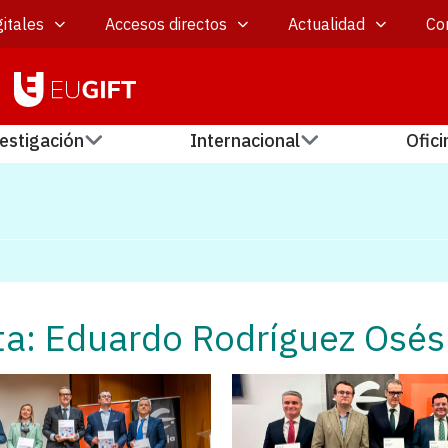
itales
Accesos directos
Actualidad
Co
estigación
Internacional
Ofici
ta: Eduardo Rodríguez Osés