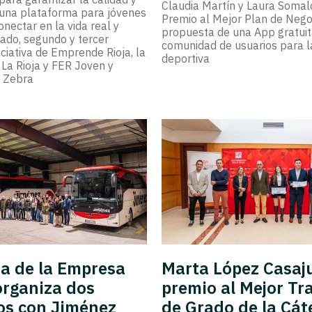
Claudia Martín y Laura Somalo
y una plataforma para jóvenes
Premio al Mejor Plan de Nego
nectar en la vida real y
propuesta de una App gratui
iado, segundo y tercer
comunidad de usuarios para l
iciativa de Emprende Rioja, la
deportiva
 La Rioja y FER Joven y
r Zebra
a de la Empresa
Marta López Casaj
organiza dos
premio al Mejor Tr
os con Jiménez
de Grado de la Cát