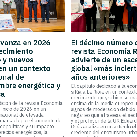
avanza en 2026
El décimo número 
ecimiento
revista Economía 
o y nuevos
advierte de un esc
en un contexto
global «más incier
onal de
años anteriores»
mbre energética y
El capítulo dedicado a la eco
sitúa a La Rioja en un context
ca
crecimiento que, si bien se m
ición de la revista Economía
encima de la media europea,
l inicio de 2026 en un
signos de moderación debido 
rnacional de elevada
negativo que atraviesa el secto
 marcado por el aumento de
y el profesor de la UR Eduar
geopolíticas y su impacto
Osés analiza en un artículo e
precios energéticos, la
creciente del enoturismo ur