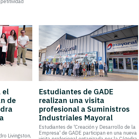
petitividad
 el
Estudiantes de GADE
an de
realizan una visita
edra
profesional a Suministros
la
Industriales Mayoral
Estudiantes de 'Creación y Desarrollo de la
Empresa' de GADE participan en una nueva
ro Livingston,
visita profesional organizada por la Cátedra