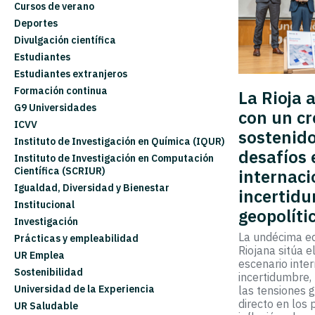
Cursos de verano
Deportes
Divulgación científica
Estudiantes
Estudiantes extranjeros
Formación continua
La Rioja 
G9 Universidades
con un cr
ICVV
sostenid
Instituto de Investigación en Química (IQUR)
desafíos 
Instituto de Investigación en Computación
Científica (SCRIUR)
internaci
Igualdad, Diversidad y Bienestar
incertidu
Institucional
geopolíti
Investigación
La undécima ed
Prácticas y empleabilidad
Riojana sitúa e
UR Emplea
escenario inte
Sostenibilidad
incertidumbre,
Universidad de la Experiencia
las tensiones 
directo en los 
UR Saludable