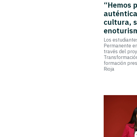
“Hemos po
auténtica
cultura, 
enoturis
Los estudiante
Permanente en
través del pro
Transformación
formación pres
Rioja