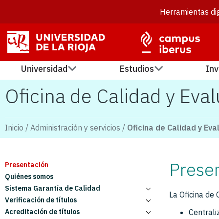
Herramientas dig
Universidad
Estudios
Inv
Oficina de Calidad y Eva
Inicio
/
Administración y servicios
/
Oficina de Calidad y Eva
Prese
Presentación
Quiénes somos
Sistema Garantía de Calidad
La Oficina de 
Verificación de títulos
Introducción
Acreditación de títulos
Manuales
Verificación inicial
Centrali