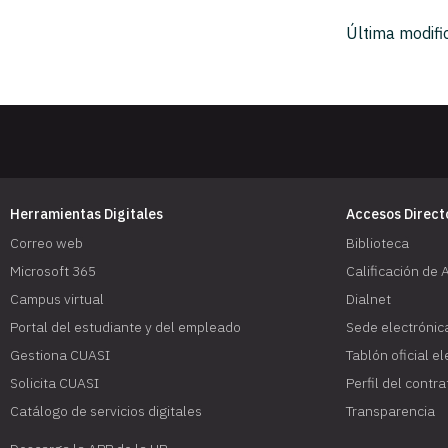
Última modifi
Herramientas Digitales
Accesos Direct
Correo web
Biblioteca
Microsoft 365
Calificación de 
Campus virtual
Dialnet
Portal del estudiante y del empleado
Sede electrónic
Gestiona CUASI
Tablón oficial e
Solicita CUASI
Perfil del contr
Catálogo de servicios digitales
Transparencia