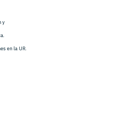
n y
a.
nes en la UR.