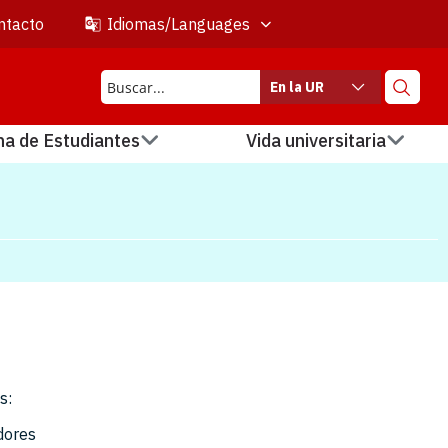
ntacto
Idiomas/Languages
En la UR
na de Estudiantes
Vida universitaria
s:
adores