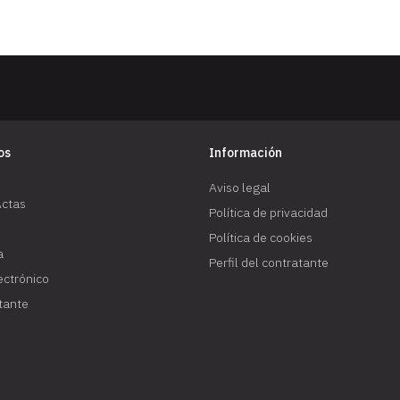
os
Información
Aviso legal
Actas
Política de privacidad
Política de cookies
a
Perfil del contratante
lectrónico
atante