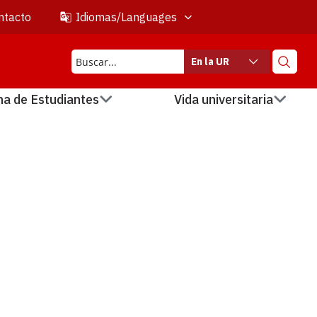
ntacto
Idiomas/Languages
En la UR
na de Estudiantes
Vida universitaria