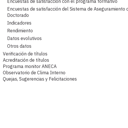
Encuestas de satisfacción con el programa formativo
Encuestas de satisfacción del Sistema de Aseguramiento d
Doctorado
Indicadores
Rendimiento
Datos evolutivos
Otros datos
Verificación de títulos
Acreditación de títulos
Verificación inicial
Programa monitor ANECA
Proceso de acreditación
Modificaciones posteriores
Observatorio de Clima Interno
Presentación
Normativa e información de grado y máster
Normativa e información grado
Quejas, Sugerencias y Felicitaciones
Convocatorias
Normativa e información de doctorado
Normativa e información máster
Currículum vítae PDI
Normativa e información doctorado
Solicitudes en tramitación
Memorias verificadas
Solicitudes finalizadas
Memorias en tramitación
Plan de Estudios BOE
PCEO-Dobles Grados