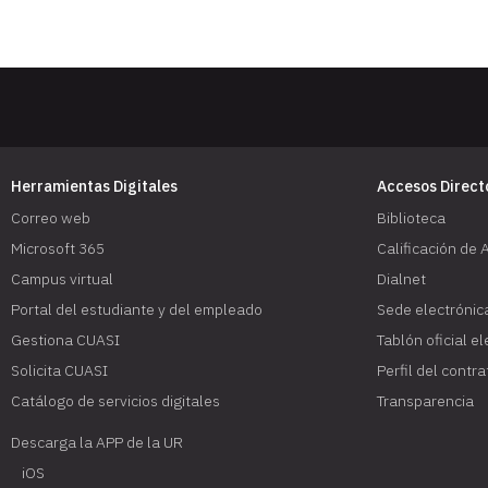
PARS-Ingeniería
Herramientas Digitales
Accesos Direct
Correo web
Biblioteca
Microsoft 365
Calificación de 
Campus virtual
Dialnet
Portal del estudiante y del empleado
Sede electrónic
Gestiona CUASI
Tablón oficial e
Solicita CUASI
Perfil del contr
Catálogo de servicios digitales
Transparencia
Descarga la APP de la UR
iOS