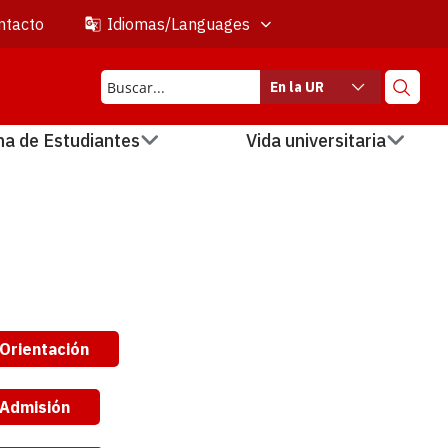
ntacto
Idiomas/Languages
En la UR
na de Estudiantes
Vida universitaria
Orientación
Admisión