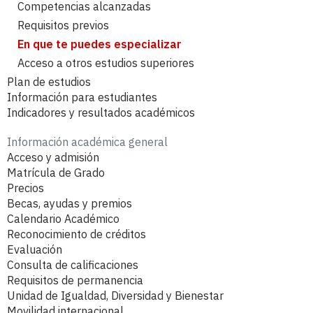
Competencias alcanzadas
Requisitos previos
En que te puedes especializar
Acceso a otros estudios superiores
Plan de estudios
Información para estudiantes
Responsables académicos
Indicadores y resultados académicos
Estudiantes con necesidades especiales
Estructura e Itinerarios
Horarios
Asignaturas y Guías Docentes
Información académica general
Curso 2026-2027
Tutorías académicas
SAIC Seguimiento del título e indicadores
Acceso y admisión
Curso 2025-2026
Exámenes
Documentación oficial del título
Matrícula de Grado
Curso 2024-2025
Precios
Prácticas externas curriculares
Calendario de implantación
Curso 2023-2024
Becas, ayudas y premios
Trabajo Fin de Grado
Curso 2022-2023
Calendario Académico
Formularios
Reconocimiento de créditos
Normativa académica
Evaluación
Consulta de calificaciones
Requisitos de permanencia
Unidad de Igualdad, Diversidad y Bienestar
Movilidad internacional