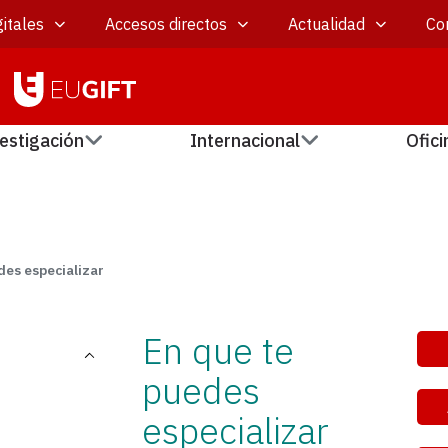
itales
Accesos directos
Actualidad
Co
estigación
Internacional
Ofici
des especializar
En que te
puedes
especializar