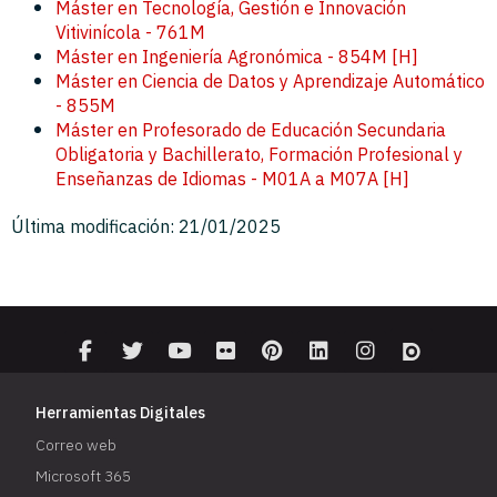
Máster en Tecnología, Gestión e Innovación
Vitivinícola - 761M
Máster en Ingeniería Agronómica - 854M [H]
Máster en Ciencia de Datos y Aprendizaje Automático
- 855M
Máster en Profesorado de Educación Secundaria
Obligatoria y Bachillerato, Formación Profesional y
Enseñanzas de Idiomas - M01A a M07A [H]
Última modificación: 21/01/2025
Herramientas Digitales
Correo web
Microsoft 365