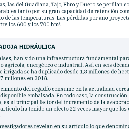
s, las del Guadiana, Tajo, Ebro y Duero se perfilan c
rables tanto por su gran capacidad de retención com
o de las temperaturas. Las pérdidas por año proyec
tre los 600 y los 700 hm³.
ADOJA HIDRÁULICA
lses, han sido una infraestructura fundamental para
o agrícola, energético e industrial. Así, en seis década
ie irrigada se ha duplicado desde 1,8 millones de hec
,7 millones en 2018.
ecimiento del regadío consume en la actualidad cerca
 disponible embalsada. En todo caso, la construcción
 es el principal factor del incremento de la evaporac
 artículo ha tenido un efecto 22 veces mayor que los
.
 investigadores revelan en su artículo lo que denomi