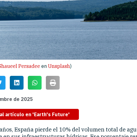
Shaueel Persadee
en
Unsplash
)
embre de 2025
al artículo en 'Earth's Future'
 años, España pierde el 10% del volumen total de ag
 en sus infraestructuras hídricas. Ese porcentaje re