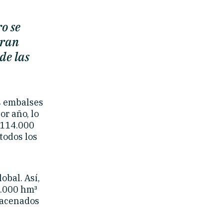
o se
gran
de las
s embalses
or año, lo
 114.000
todos los
obal. Así,
3.000 hm³
lmacenados