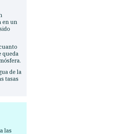
n
n en un
sido
 cuanto
ue queda
mósfera.
gua de la
as tasas
a las