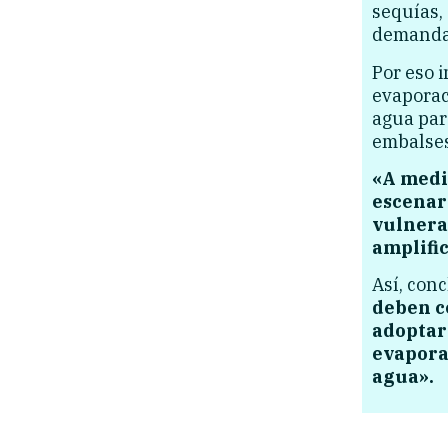
sequías, 
demanda 
Por eso i
evaporaci
agua par
embalses
«A medi
escenari
vulnera
amplifi
Así, con
deben c
adoptar
evaporac
agua».