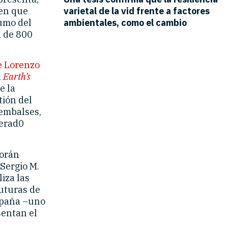
en que
sumo del
 de 800
e Lorenzo
a
Earth’s
e la
tión del
 embalses,
lerad0
Morán
 Sergio M.
iza las
futuras de
spaña –uno
sentan el