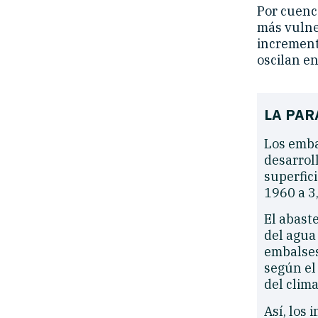
Por cuenca
más vulne
increment
oscilan en
LA PAR
Los emba
desarroll
superfic
1960 a 3
El abast
del agua
embalses,
según el
del clima
Así, los