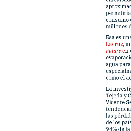
aproximad
permitiría
consumo u
millones d
Esa es un
Lacruz
, i
Future
e
n 
evaporació
agua para
especialm
como el ac
La invest
Tejeda y C
Vicente S
tendencias
las pérdi
de los pa
94% de la