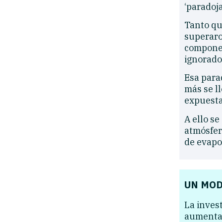
‘paradoj
Tanto qu
superaro
componen
ignorado 
Esa para
más se l
expuesta
A ello s
atmósfer
de evapo
UN MOD
La inves
aumentar