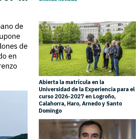
bano de
supone
lones de
do en
orenzo