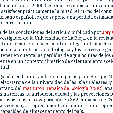
amente, unos 2.000 hectómetros cúbicos, un volum
 satisfacer prácticamente la mitad (el 46 %) del con
rbano español, lo que supone una pérdida estimada
e euros al año.
a de las conclusiones del artículo publicado por
Jorg
nvestigador de la Universidad de La Rioja, en la revist
el que incide en la necesidad de integrar el impacto d
n en la planificación hidrológica y los marcos de ges
 tener en cuenta las pérdidas de agua ocultas de los
ente en un contexto climático de calentamiento ace
tual.
igación, en la que también han participado Enrique 
elso García de la Universidad de las Islas Baleares, y
errano, del
Instituto Pirenaico de Ecología (CSIC),
anal
 históricas, la atribución causal y las proyecciones 
das asociadas a la evaporación en 362 embalses de E
íses con mayor represamiento del mundo– que repre
 capacidad de almacenamiento del país.