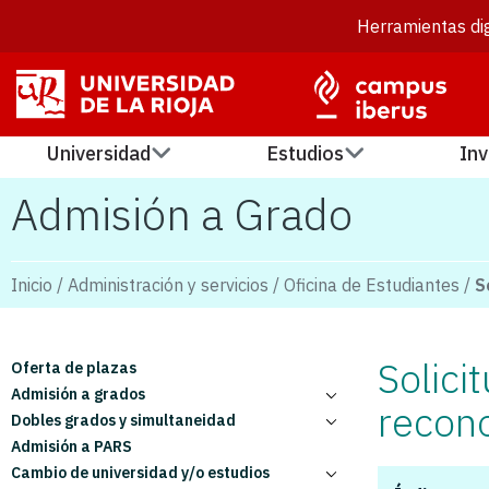
Herramientas dig
Universidad
Estudios
Inv
Admisión a Grado
Inicio
/
Administración y servicios
/
Oficina de Estudiantes
/
S
Solici
Oferta de plazas
Admisión a grados
recon
Dobles grados y simultaneidad
Solicitud de admisión
Admisión a PARS
Documentación de admisión
Dobles grados
Cambio de universidad y/o estudios
Listas de admitidos
Simultaneidad de estudios