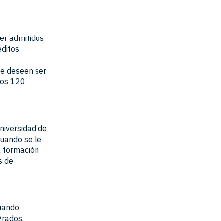
er admitidos
éditos
ue deseen ser
dos 120
niversidad de
cuando se le
a formación
s de
cuando
grados.