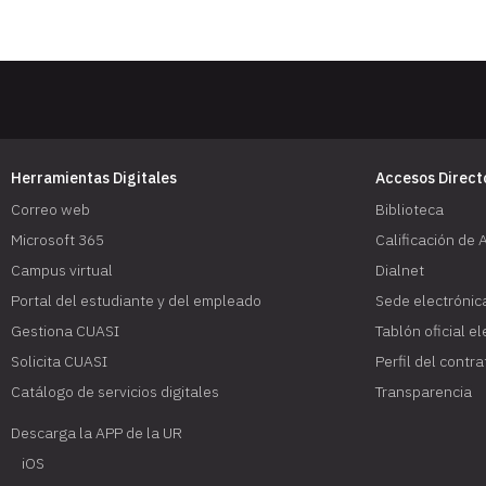
Herramientas Digitales
Accesos Direct
Correo web
Biblioteca
Microsoft 365
Calificación de 
Campus virtual
Dialnet
Portal del estudiante y del empleado
Sede electrónic
Gestiona CUASI
Tablón oficial e
Solicita CUASI
Perfil del contr
Catálogo de servicios digitales
Transparencia
Descarga la APP de la UR
iOS