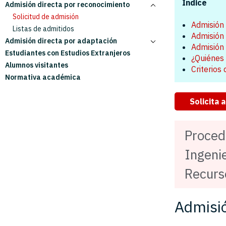
Índice
Admisión directa por reconocimiento
Cálculo de nota de admisión
Solicitud de admisión
Listas de admitidos
Solicitud de admisión
Admisión 
Listas de admitidos
Admisión 
Admisión directa por adaptación
Admisión 
Estudiantes con Estudios Extranjeros
Solicitud de admisión
¿Quiénes 
Alumnos visitantes
Listas de admitidos
Criterios
Normativa académica
Solicita 
Proced
Ingenie
Recur
Admisió