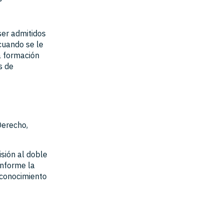
ser admitidos
cuando se le
a formación
s de
Derecho,
isión al doble
onforme la
econocimiento