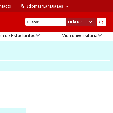
ntacto
Idiomas/Languages
En la UR
na de Estudiantes
Vida universitaria