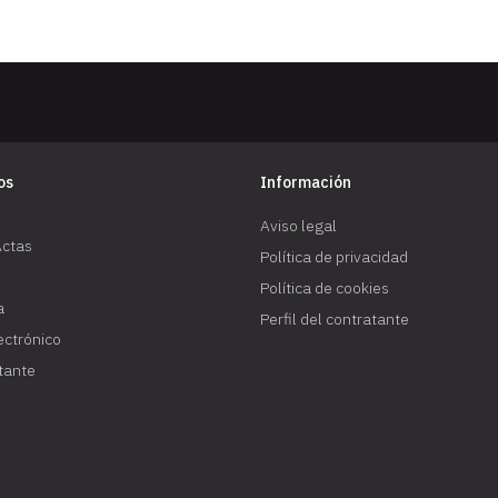
os
Información
Aviso legal
Actas
Política de privacidad
Política de cookies
a
Perfil del contratante
lectrónico
atante