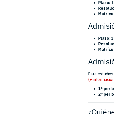
Plazo:
1
Resoluc
Matrícu
Admisió
Plazo
: 
Resoluc
Matrícu
Admisió
Para estudios
(+ información
1º peri
2º peri
¿Quiéne