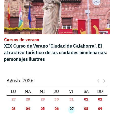
Cursos de verano
XIX Curso de Verano ‘Ciudad de Calahorra’. El
atractivo turístico de las ciudades bimilenarias:
personajes ilustres
Agosto 2026
LU
MA
MI
JU
VI
SA
DO
27
28
29
30
31
01
02
03
04
05
06
07
08
09