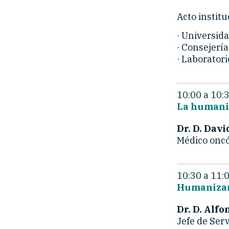
Acto instit
· Universida
· Consejería
· Laborator
10:00 a 10:
La humaniz
Dr. D. Dav
Médico oncó
10:30 a 11:
Humanizand
Dr. D. Alfo
Jefe de Serv