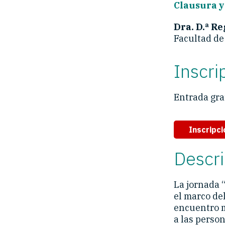
Clausura y
Dra. D.ª R
Facultad de 
Inscri
Entrada grat
Inscripci
Descri
La jornada 
el marco de
encuentro mu
a las person