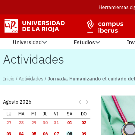
Herramientas dig
Universidad
Estudios
Inv
Actividades
Inicio
/
Actividades
/
Jornada. Humanizando el cuidado del
Agosto 2026
LU
MA
MI
JU
VI
SA
DO
27
28
29
30
31
01
02
03
04
05
06
07
08
09