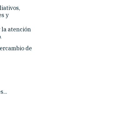
iativos,
es y
 la atención
.
ntercambio de
...