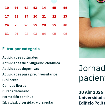
10
11
12
13
14
15
16
17
18
19
20
21
22
23
24
25
26
27
28
29
30
31
01
02
03
04
05
06
Filtrar por categoría
Actividades culturales
Actividades de divulgación científica
Jornad
Actividades deportivas
pacien
Actividades para preuniversitarios
Biblioteca
Campus Iberus
Cursos de verano
30 Abr 2026
Formación continua
Universidad d
Edificio Poli
Igualdad, diversidad y bienestar