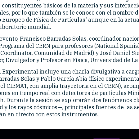
s constituyentes básicos de la materia y sus interacc
es, por lo que también se le conoce con el nombre d
o Europeo de Física de Partículas' aunque en la actu
aboratorio mundial.
evento, Francisco Barradas Solas, coordinador nacio
Programa del CERN para profesores (National Spani
oordinator, Comunidad de Madrid) y José Daniel Sie
r, Divulgador y Profesor en Física, Universidad de La 
a Experimental incluye una charla divulgativa a carg
arradas Solas y Pablo García Abia (físico experimenta
del CIEMAT, con amplia trayectoria en el CERN), aco
nes en tiempo real con detectores de partículas Min
. Durante la sesión se explorarán dos fenómenos cl
d y los rayos cósmicos—, principales fuentes de las 
án en directo con estos instrumentos.