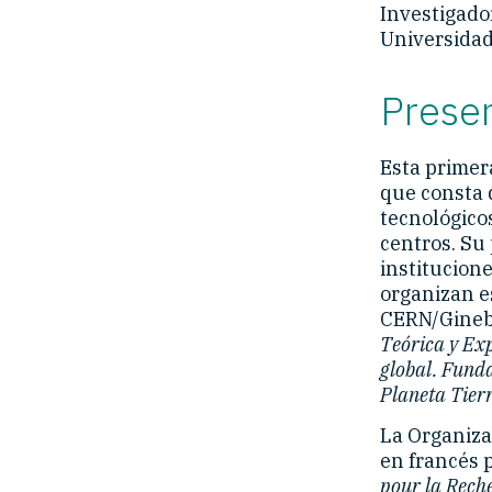
Investigador
Universidad
Prese
Esta primer
que consta d
tecnológico
centros. Su 
institucion
organizan e
CERN/Ginebr
Teórica y Exp
global. Fund
Planeta Tier
La Organiza
en francés 
pour la Rech