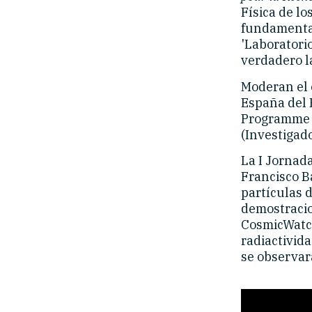
Física de lo
fundamental
'Laboratori
verdadero l
Moderan el 
España del 
Programme C
(Investigado
La I Jornad
Francisco B
partículas 
demostracio
CosmicWatch
radiactivida
se observar