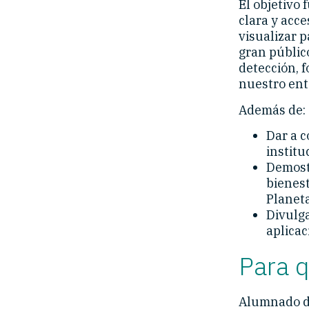
El objetivo
clara y acc
visualizar p
gran públic
detección, 
nuestro ent
Además de:
Dar a c
institu
Demostr
bienest
Planeta
Divulga
aplicac
Para 
Alumnado de