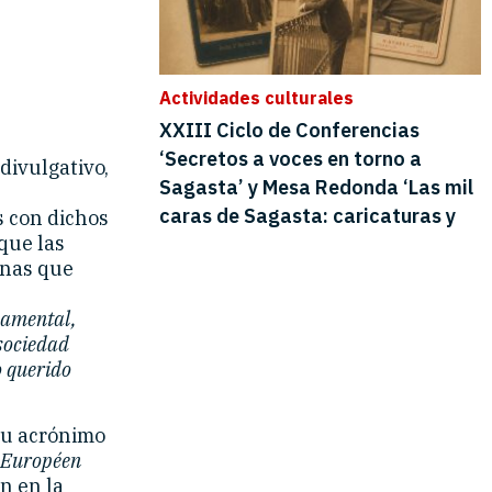
divulgativo,
s con dichos
 que las
onas que
damental,
 sociedad
o querido
su acrónimo
 Européen
ón en la