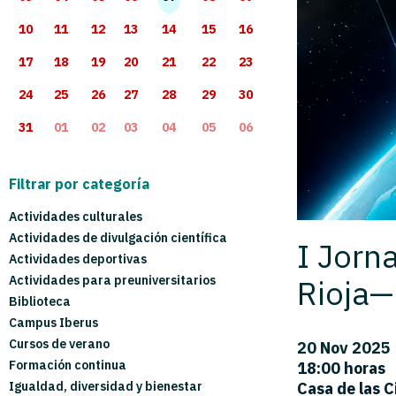
10
11
12
13
14
15
16
17
18
19
20
21
22
23
24
25
26
27
28
29
30
31
01
02
03
04
05
06
Filtrar por categoría
Actividades culturales
Actividades de divulgación científica
I Jorn
Actividades deportivas
Rioja
Actividades para preuniversitarios
Biblioteca
Campus Iberus
Cursos de verano
20 Nov 2025
Formación continua
18:00 horas
Casa de las C
Igualdad, diversidad y bienestar