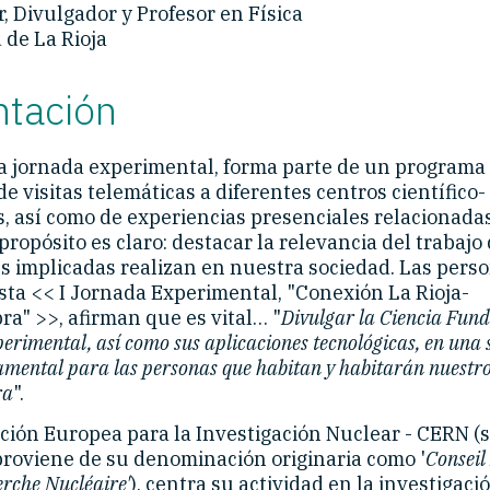
, Divulgador y Profesor en Física
 de La Rioja
ntación
a jornada experimental, forma parte de un programa 
e visitas telemáticas a diferentes centros científico-
s, así como de experiencias presenciales relacionada
propósito es claro: destacar la relevancia del trabajo
es implicadas realizan en nuestra sociedad. Las pers
sta << I Jornada Experimental, "Conexión La Rioja-
a" >>, afirman que es vital… "
Divulgar la Ciencia Fun
erimental, así como sus aplicaciones tecnológicas, en una
amental para las personas que habitan y habitarán nuestr
ra
".
ción Europea para la Investigación Nuclear - CERN (
proviene de su denominación originaria como '
Conseil
erche Nucléaire'
), centra su actividad en la investigaci