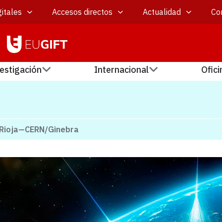
itales
Accesos directos
Actualidad
Co
estigación
Internacional
Ofici
a Rioja—CERN/Ginebra