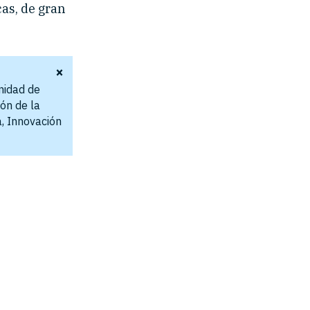
cas, de gran
×
nidad de
ión de la
a, Innovación