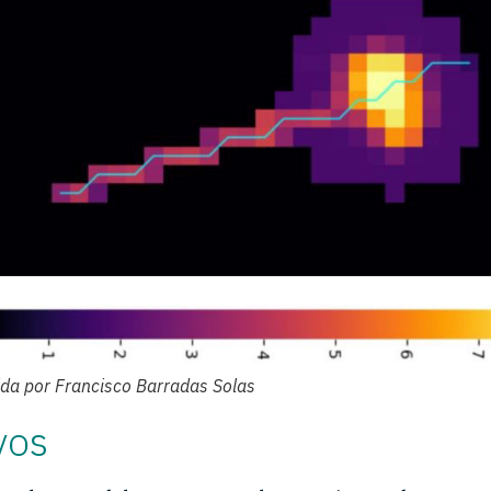
da por Francisco Barradas Solas
vos