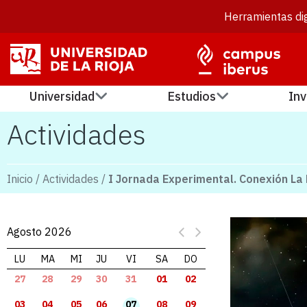
Herramientas dig
Universidad
Estudios
Inv
Actividades
Inicio
/
Actividades
/
I Jornada Experimental. Conexión L
Agosto 2026
LU
MA
MI
JU
VI
SA
DO
27
28
29
30
31
01
02
03
04
05
06
07
08
09