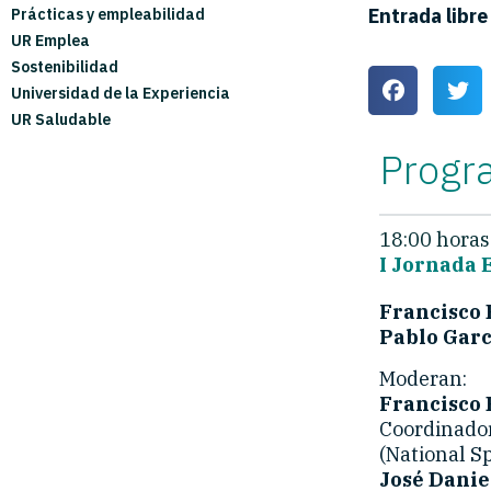
Entrada libre
Prácticas y empleabilidad
UR Emplea
Sostenibilidad
Universidad de la Experiencia
UR Saludable
Progr
18:00 horas
I Jornada
Francisco 
Pablo Garc
Moderan:
Francisco 
Coordinador
(National S
José Danie