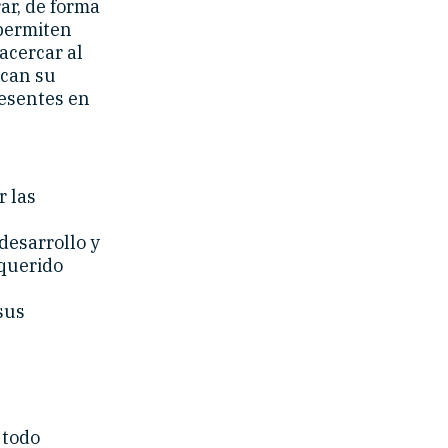
ar, de forma
 permiten
 acercar al
ican su
esentes en
r las
desarrollo y
 querido
sus
 todo