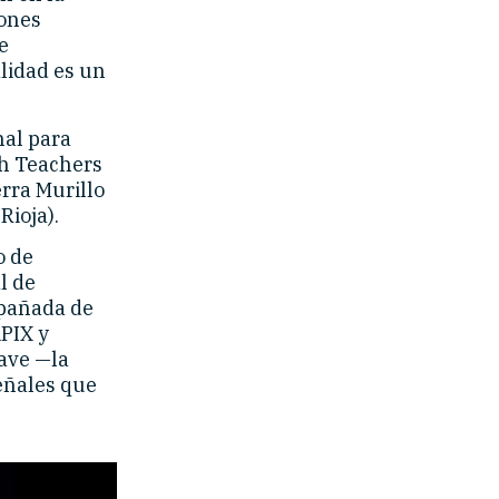
iones
e
alidad es un
nal para
sh Teachers
rra Murillo
Rioja).
o de
l de
mpañada de
iPIX y
ave —la
señales que