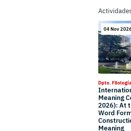
Actividade
04 Nov 2026
Dpto. Filolog
Internatio
Meaning C
2026): At 
Word Form
Constructi
Meaning