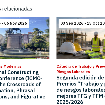
s relacionadas
 - 06 Nov 2026
03 Sep 2026 - 15 Oct 2
ías Modernas
Cátedra de Trabajo y Prev
nal Constructing
Riesgos Laborales
Segunda edición de 
onference (ICMC-
Premios “Trabajo y
the Crossroads of
de riesgos laborales
ation, Phrasal
mejores TFG y TFM 
ons, and Figurative
2025/2026