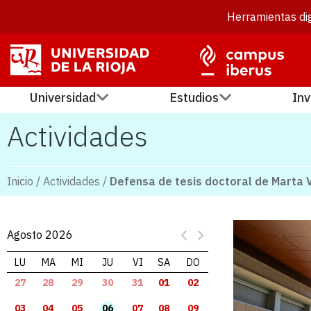
Herramientas dig
Universidad
Estudios
Inv
Actividades
Inicio
/
Actividades
/
Defensa de tesis doctoral de Marta 
Agosto 2026
LU
MA
MI
JU
VI
SA
DO
27
28
29
30
31
01
02
03
04
05
06
07
08
09