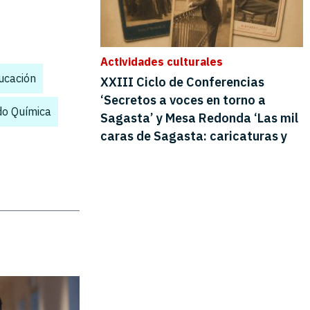
ducación
,
do Química
,