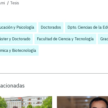
ami
/
Tesis
cación y Psicología
,
Doctorados
,
Dpto. Ciencias de la E
áster y Doctorado
,
Facultad de Ciencia y Tecnología
,
Gra
mica y Biotecnología
elacionadas