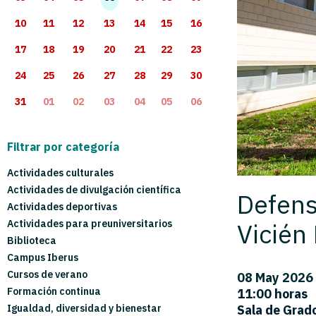
10
11
12
13
14
15
16
17
18
19
20
21
22
23
24
25
26
27
28
29
30
31
01
02
03
04
05
06
Filtrar por categoría
Actividades culturales
Actividades de divulgación científica
Defens
Actividades deportivas
Vicién
Actividades para preuniversitarios
Biblioteca
Campus Iberus
Cursos de verano
08 May 2026
Formación continua
11:00 horas
Sala de Grado
Igualdad, diversidad y bienestar