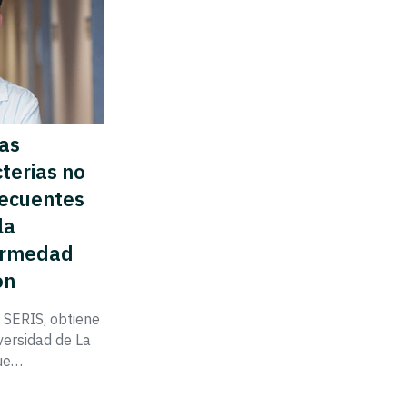
las
terias no
recuentes
la
fermedad
ón
 SERIS, obtiene
versidad de La
que…