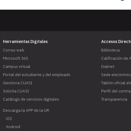
Herramientas Digitales
Accesos Direct
Correo web
Biblioteca
Microsoft 365
Calificación de 
Campus virtual
Dialnet
Portal del estudiante y del empleado
Sede electrónic
Gestiona CUASI
Tablón oficial e
Solicita CUASI
Perfil del contr
Catálogo de servicios digitales
Transparencia
Descarga la APP de la UR
iOS
Android