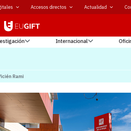
itales
Accesos directos
Actualidad
Co
estigación
Internacional
Ofici
Vicién Rami