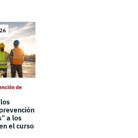
026
ención de
los
 prevención
” a los
en el curso