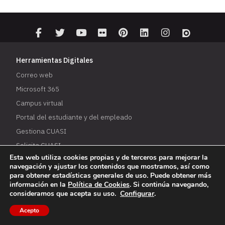
Herramientas Digitales
Correo web
Microsoft 365
Campus virtual
Portal del estudiante y del empleado
Gestiona CUASI
Solicita CUASI
Esta web utiliza cookies propias y de terceros para mejorar la
Catálogo de servicios digitales
navegación y ajustar los contenidos que mostramos, así como
para obtener estadísticas generales de uso. Puede obtener más
Descarga la APP de la UR
información en la
Política de Cookies
. Si continúa navegando,
iOS
consideramos que acepta su uso.
Configurar
.
Android
Acepto