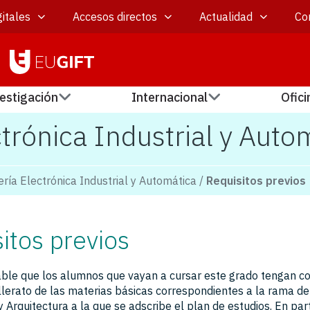
itales
Accesos directos
Actualidad
Co
estigación
Internacional
Ofici
trónica Industrial y Auto
ería Electrónica Industrial y Automática
/
Requisitos previos
itos previos
le que los alumnos que vayan a cursar este grado tengan c
illerato de las materias básicas correspondientes a la rama d
y Arquitectura a la que se adscribe el plan de estudios. En part