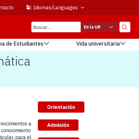
ntacto
Idiomas/Languages
En la UR
na de Estudiantes
Vida universitaria
mática
Orientación
onocimientos a
Admisión
e conocimiento
icular, para el