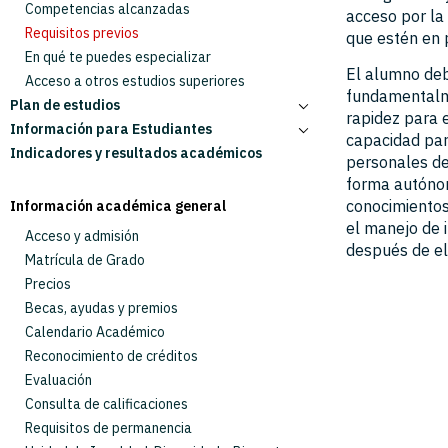
Competencias alcanzadas
acceso por la 
Requisitos previos
que estén en p
En qué te puedes especializar
El alumno deb
Acceso a otros estudios superiores
fundamentalme
Plan de estudios
rapidez para e
Información para Estudiantes
Responsables académicos
capacidad par
Indicadores y resultados académicos
Estructura e Itinerarios
Estudiantes con necesidades especiales
personales de
Asignaturas y Guías Docentes
Horarios
forma autónoma
SAIC Seguimiento del título e indicadores
Tutorías académicas
Curso 2026-2027
conocimientos
Información académica general
Documentación oficial del título
Exámenes
Curso 2025-2026
el manejo de 
Acceso y admisión
Calendario de implantación
Prácticas Externas
Curso 2024-2025
después de el
Matrícula de Grado
Trabajo Fin de Grado
Curso 2023-2024
Precios
Formularios
Curso 2022-2023
Becas, ayudas y premios
Normativa académica
Calendario Académico
Reconocimiento de créditos
Evaluación
Consulta de calificaciones
Requisitos de permanencia