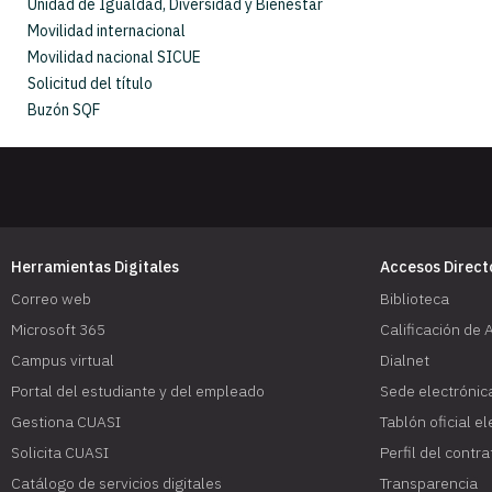
Unidad de Igualdad, Diversidad y Bienestar
Movilidad internacional
Movilidad nacional SICUE
Solicitud del título
Buzón SQF
Herramientas Digitales
Accesos Direct
Correo web
Biblioteca
Microsoft 365
Calificación de 
Campus virtual
Dialnet
Portal del estudiante y del empleado
Sede electrónic
Gestiona CUASI
Tablón oficial e
Solicita CUASI
Perfil del contr
Catálogo de servicios digitales
Transparencia