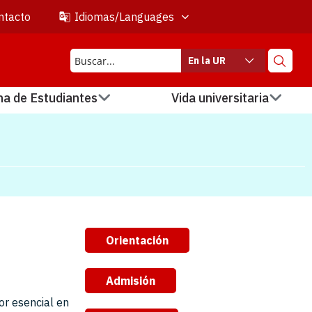
ntacto
Idiomas/Languages
En la UR
na de Estudiantes
Vida universitaria
Orientación
Admisión
or esencial en