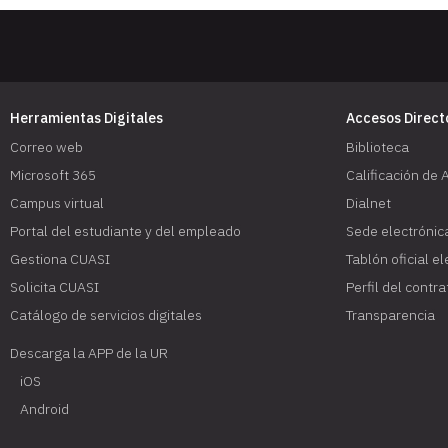
Herramientas Digitales
Accesos Direct
Correo web
Biblioteca
Microsoft 365
Calificación de 
Campus virtual
Dialnet
Portal del estudiante y del empleado
Sede electrónic
Gestiona CUASI
Tablón oficial e
Solicita CUASI
Perfil del contr
Catálogo de servicios digitales
Transparencia
Descarga la APP de la UR
iOS
Android