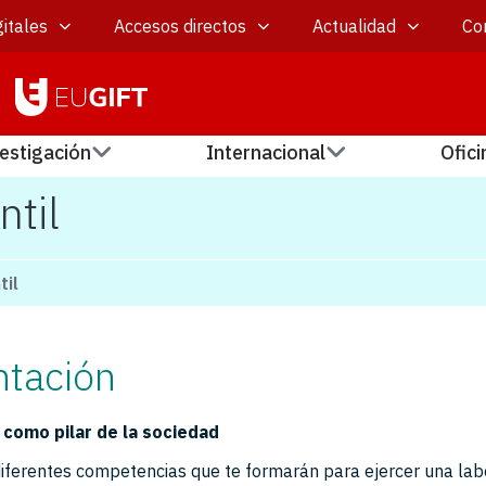
itales
Accesos directos
Actualidad
Co
estigación
Internacional
Ofici
ntil
til
ntación
 como pilar de la sociedad
diferentes competencias que te formarán para ejercer una lab