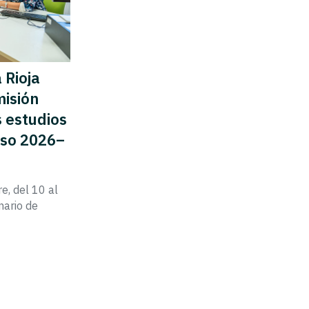
 Rioja
misión
s estudios
rso 2026–
e, del 10 al
nario de