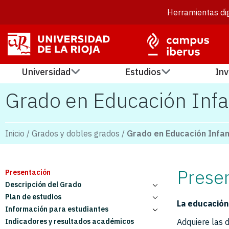
Herramientas dig
Universidad
Estudios
Inv
Grado en Educación Infa
Inicio
/
Grados y dobles grados
/
Grado en Educación Infan
Prese
Presentación
Descripción del Grado
Plan de estudios
En qué consiste el grado
La educación
Información para estudiantes
Justificación y referentes
Responsables académicos
Indicadores y resultados académicos
Objetivos
Estructura e Itinerarios
Estudiantes con necesidades especiales
Adquiere las 