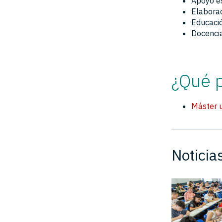
Apoyo es
Elaborac
Educació
Docencia
¿Qué 
Máster u
Noticia