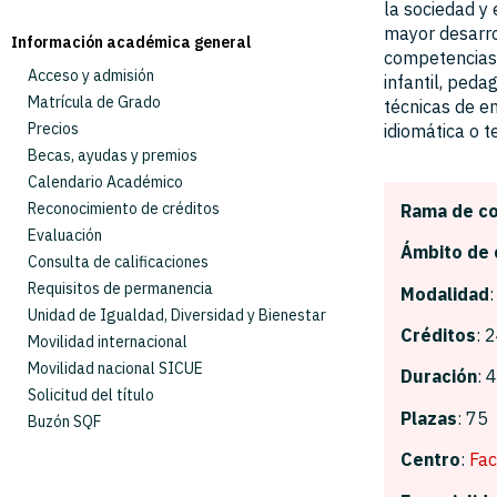
la sociedad y 
Competencias alcanzadas
Asignaturas y Guías Docentes
Horarios
mayor desarrol
Requisitos previos
SAIC Seguimiento del título e indicadores
Tutorías académicas
Curso 2026-2027
Información académica general
competencias 
En que te puedes especializar
Documentación oficial del título
Exámenes
Curso 2025-2026
Acceso y admisión
infantil, peda
Acceso a otros estudios superiores
Calendario de implantación
Prácticas externas
Curso 2024-2025
Matrícula de Grado
técnicas de en
Formularios
Curso 2023-2024
Precios
idiomática o t
Normativa académica
Curso 2022-2023
Becas, ayudas y premios
Calendario Académico
Reconocimiento de créditos
Rama de c
Evaluación
Ámbito de 
Consulta de calificaciones
Requisitos de permanencia
Modalidad
Unidad de Igualdad, Diversidad y Bienestar
Créditos
: 
Movilidad internacional
Movilidad nacional SICUE
Duración
: 
Solicitud del título
Plazas
: 75
Buzón SQF
Centro
:
Fac