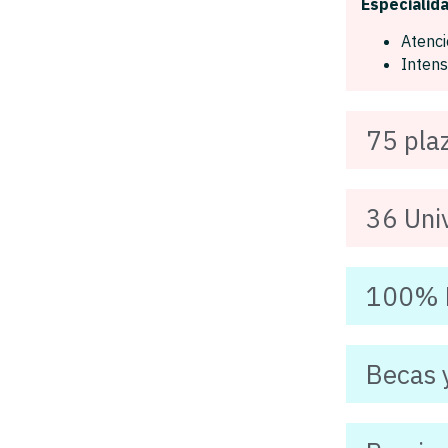
Especialid
Atenc
Intens
75 pla
36 Uni
100% P
Becas 