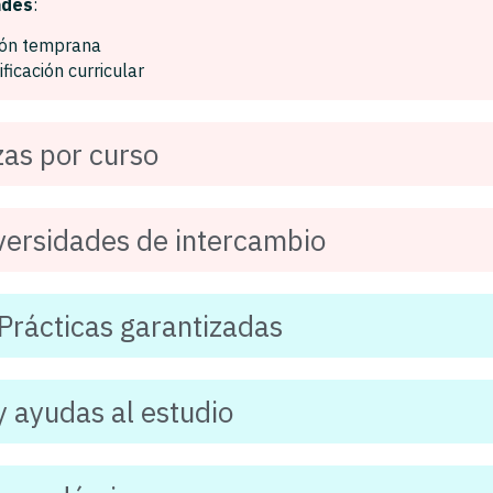
ades
:
ión temprana
ificación curricular
zas por curso
versidades de intercambio
rácticas garantizadas
y ayudas al estudio