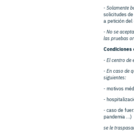
-
Solamente ba
solicitudes d
a petición del
-
No se acepta
las pruebas or
Condiciones 
-
El centro de
-
En caso de q
siguientes:
- motivos méd
- hospitalizac
- caso de fue
pandemia …)
se le traspasa