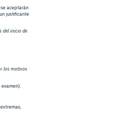
se aceptarán
n justificante
del inicio de
or los motivos
l examen).
 extremas,