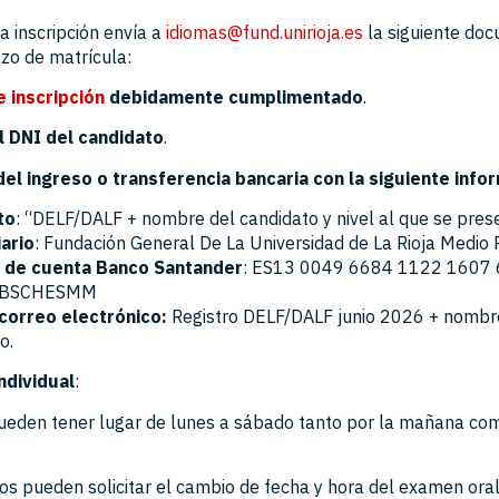
la inscripción envía a
idiomas@fund.unirioja.es
la siguiente do
azo de matrícula:
 inscripción
debidamente cumplimentado
.
l DNI del candidato
.
del ingreso o transferencia bancaria con la siguiente info
to
: “DELF/DALF + nombre del candidato y nivel al que se pres
ario
: Fundación General De La Universidad de La Rioja Medio 
de cuenta Banco Santander
: ES13 0049 6684 1122 1607
 BSCHESMM
correo electrónico:
Registro DELF/DALF junio 2026 + nombr
o.
ndividual
:
pueden tener lugar de lunes a sábado tanto por la mañana com
tos pueden solicitar el cambio de fecha y hora del examen oral