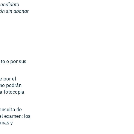
candidato
ión sin abonar
ato o por sus
e por el
 no podrán
a fotocopia
onsulta de
el examen: los
anas y