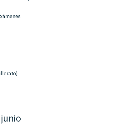
 exámenes
lerato).
 junio