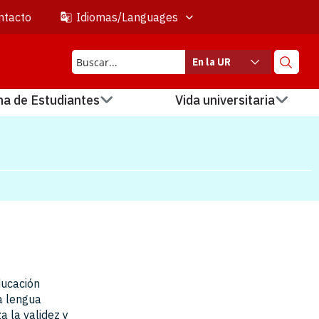
ntacto
Idiomas/Languages
En la UR
na de Estudiantes
Vida universitaria
ducación
la lengua
a la validez y