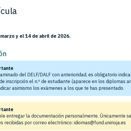
ícula
 marzo y el 14 de abril de 2026.
ión
rtante
xaminado del DELF/DALF con anterioridad, es obligatorio indica
de inscripción el n.º de estudiante (aparece en los diplomas an
ndicar asimismo los exámenes a los que te has presentado.
rtante
ble entregar la documentación personalmente. Únicamente s
es recibidas por correo electrónico: idiomas@fund.unirioja.es