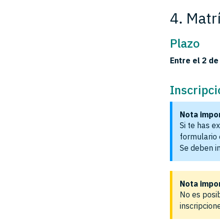
4. Matr
Plazo
Entre el 2 de
Inscripc
Nota impo
Si te has e
formulario 
Se deben i
Nota impo
No es posi
inscripcion