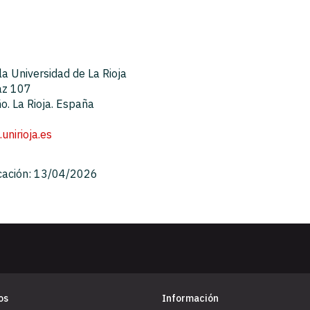
la Universidad de La Rioja
az 107
. La Rioja. España
unirioja.es
cación: 13/04/2026
os
Información