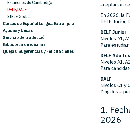
Programa On Parle
Exámenes de Cambridge
aceptación de
Preparación Cambridge
DELF/DALF
En 2026, la F
Preparación DELF
SIELE Global
DELF Junior, 
Cursos de Español Lengua Extranjera
Cursos Específicos
Ayudas y becas
Aula Confucio (Chino)
DELF Junior
Servicio de traducción
Niveles A1, A2
Biblioteca de idiomas
Para estudian
Quejas, Sugerencias y Felicitaciones
DELF Adulto
Niveles A1, A
Para candidat
DALF
Niveles C1 y 
Dirigidos a p
1. Fech
2026