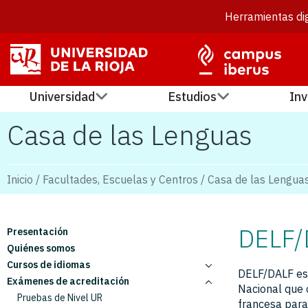
Herramientas dig
Universidad
Estudios
Inv
Casa de las Lenguas
Inicio
/
Facultades, Escuelas y Centros
/
Casa de las Lengua
DELF/
Presentación
Quiénes somos
Cursos de idiomas
DELF/DALF es 
Exámenes de acreditación
Cursos de idiomas regulares
Nacional que c
Programa Let’s
Pruebas de Nivel UR
francesa para 