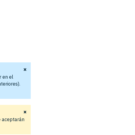
×
r en el
teriores).
×
e aceptarán