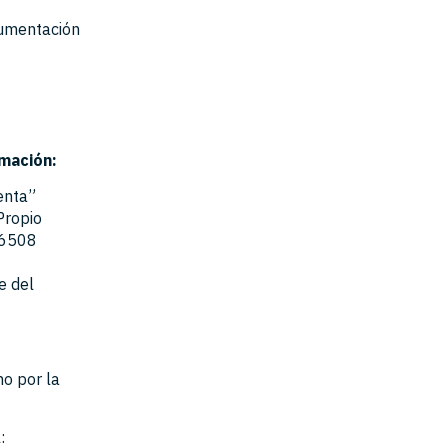
cumentación
rmación:
enta”
Propio
 6508
e del
o por la
: