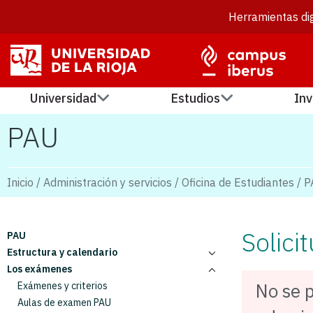
Herramientas dig
Universidad
Estudios
Inv
PAU
Inicio
/
Administración y servicios
/
Oficina de Estudiantes
/
P
Solic
PAU
Estructura y calendario
Los exámenes
Estructura de la PAU
No se p
Calendario y horarios
Exámenes y criterios
Matrícula
Aulas de examen PAU