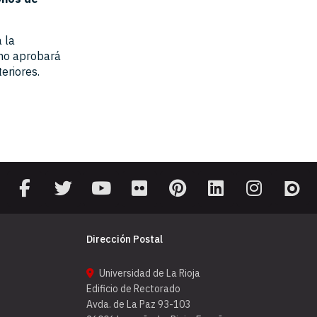
 la
 no aprobará
eriores.
Dirección Postal
Universidad de La Rioja
Edificio de Rectorado
Avda. de La Paz 93-103