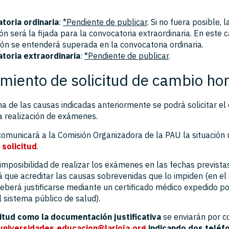
toria ordinaria
:
*Pendiente de publicar
. Si no fuera posible, 
ón será la fijada para la convocatoria extraordinaria. En este c
ción se entenderá superada en la convocatoria ordinaria.
toria extraordinaria
:
*Pendiente de publicar
.
miento de solicitud de cambio hor
na de las causas indicadas anteriormente se podrá solicitar el
la realización de exámenes.
omunicará a la Comisión Organizadora de la PAU la situación u
a
solicitud
.
imposibilidad de realizar los exámenes en las fechas previstas
rá que acreditar las causas sobrevenidas que lo impiden (en el
berá justificarse mediante un certificado médico expedido po
l sistema público de salud).
citud como la documentación justificativa
se enviarán por c
universidades.educacion@larioja.org
indicando dos teléf