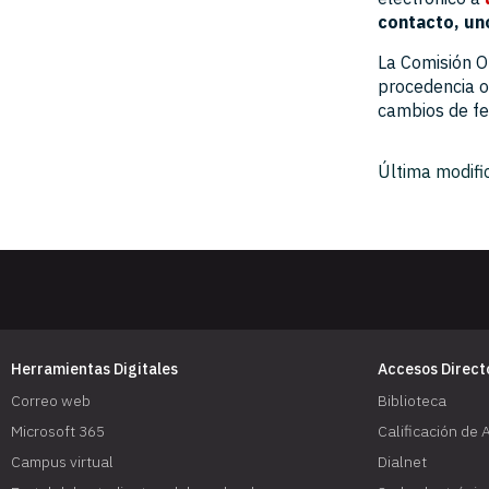
contacto, uno
La Comisión O
procedencia o
cambios de fe
Última modifi
Herramientas Digitales
Accesos Direct
Correo web
Biblioteca
Microsoft 365
Calificación de 
Campus virtual
Dialnet