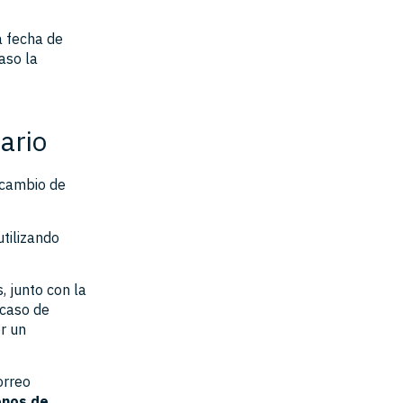
la fecha de
aso la
ario
 cambio de
tilizando
, junto con la
 caso de
r un
orreo
onos de