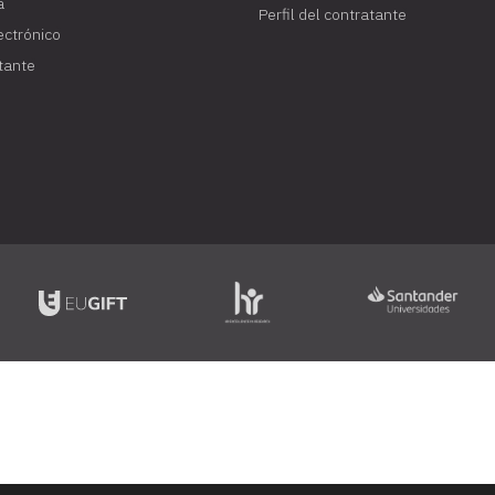
a
Perfil del contratante
lectrónico
atante