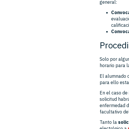
general:
Convoca
evaluaci
califica
Convoca
Procedi
Solo por algu
horario para 
El alumnado c
para ello est
En el caso de 
solicitud hab
enfermedad de
facultativo de
Tanto la
soli
electrónico a