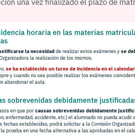
ción una vez finalizado el plazo de mat
idencia horaria en las materias matricu
bas
ustificarse la necesidad
de realizar estos exámenes y
se deb
Organizadora la realización de los mismos.
vo,
se ha establecido un turno de incidencia en el calendar
empre y cuando no sea posible realizar los exámenes coinciden
in abandonar el aula.
as sobrevenidas debidamente justificada
asos en que por
causas sobrevenidas debidamente justifi
ón, enfermedad, accidente, etc.) el alumnado no pueda acudir a
 fechas establecidas, podrá solicitar a la Comisión Organizad
e la prueba en una fecha alternativa a las aprobadas en el cal