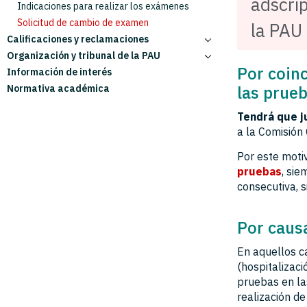
adscrip
Indicaciones para realizar los exámenes
Solicitud de cambio de examen
la PAU
Calificaciones y reclamaciones
Organización y tribunal de la PAU
Calificaciones de la PAU
Por coinc
Información de interés
Reclamaciones
Comisión organizadora PAU
las prue
Normativa académica
Ver exámenes reclamados
Coordinadores de materias
Tribunal
Tendrá que j
Solicitud para formar parte del Tribunal
a la Comisión 
Información para coordinadores y tribunal
Por este moti
pruebas
, si
consecutiva, s
Por caus
En aquellos c
(hospitalizaci
pruebas en las
realización d