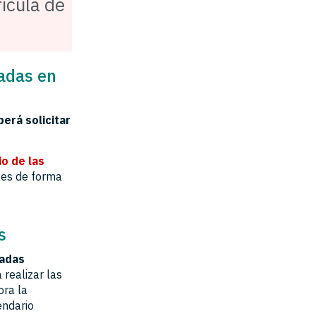
rícula de
ladas en
erá solicitar
io de las
tes de forma
s
cadas
 realizar las
ora la
endario