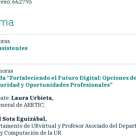
ceso: 662795
ama
oras
asistentes
horas
a “Fortaleciendo el Futuro Digital: Opciones 
uridad y Oportunidades Profesionales”
ate:
Laura Urbieta,
eneral de AERTIC;
 Sota Eguizábal,
rtamento de URvirtual y Profesor Asociado del Depa
y Computación de la UR