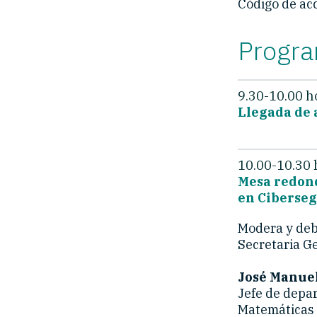
Código de ac
Progr
9.30-10.00 h
Llegada de 
10.00-10.30 
Mesa redond
en Ciberseg
Modera y deb
Secretaria G
José Manuel
Jefe de depa
Matemáticas 