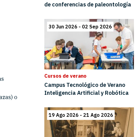
as
azas) o