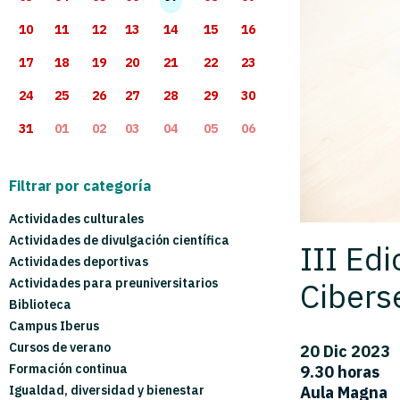
10
11
12
13
14
15
16
17
18
19
20
21
22
23
24
25
26
27
28
29
30
31
01
02
03
04
05
06
Filtrar por categoría
Actividades culturales
Actividades de divulgación científica
III Ed
Actividades deportivas
Cibers
Actividades para preuniversitarios
Biblioteca
Campus Iberus
Cursos de verano
20 Dic 2023
Formación continua
9.30 horas
Aula Magna
Igualdad, diversidad y bienestar