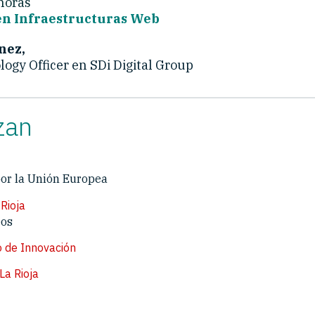
horas
en Infraestructuras Web
nez,
ogy Officer en SDi Digital Group
zan
por la Unión Europea
Rioja
eos
o de Innovación
La Rioja