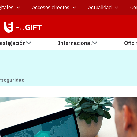
itales
Accesos directos
Actualidad
Co
estigación
Internacional
Ofici
erseguridad