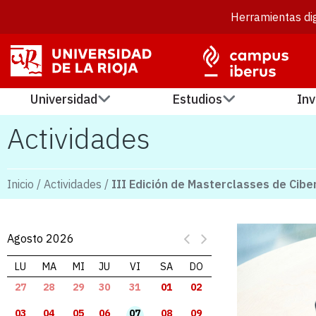
Herramientas dig
Universidad
Estudios
Inv
Actividades
Inicio
/
Actividades
/
III Edición de Masterclasses de Cib
Agosto 2026
LU
MA
MI
JU
VI
SA
DO
27
28
29
30
31
01
02
03
04
05
06
07
08
09