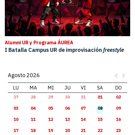
Alumni UR y Programa ÁUREA
I Batalla Campus UR de improvisación
freestyle
Agosto 2026
LU
MA
MI
JU
VI
SA
DO
27
28
29
30
31
01
02
03
04
05
06
07
08
09
10
11
12
13
14
15
16
17
18
19
20
21
22
23