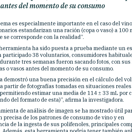
 antes del momento de su consumo
lema es especialmente importante en el caso del vino
onarios estandarizan una ración (copa o vaso) a 100 
e se corresponde con la realidad”.
herramienta ha sido puesta a prueba mediante un es
n participado 38 voluntarios, consumidores habituale
e durante tres semanas fueron sacando fotos, con sus
pas o vasos antes del momento de su consumo.
ma demostró una buena precisión en el cálculo del v
 a partir de fotografías tomadas en situaciones reales
permitiendo estimar una media de 114 ± 33 mL por 
do del formato de esta)”, afirma la investigadora.
mienta de análisis de imagen se ha mostrado útil par
n precisa de los patrones de consumo de vino y en
cia de la ingesta de sus polifenoles, principales co
s. Además, esta herramienta podría tener también apl