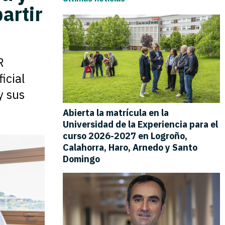
artir
R
icial
y sus