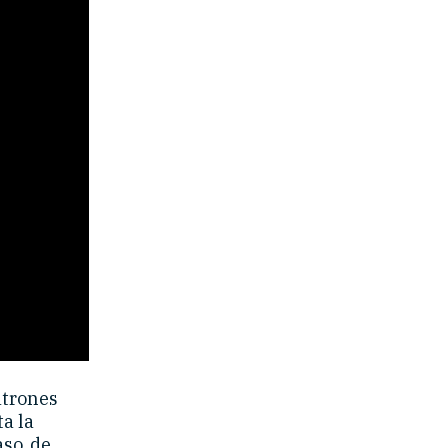
atrones
a la
so, de