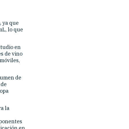
, ya que
mL, lo que
tudio en
s de vino
 móviles,
olumen de
 de
copa
a la
mponentes
icación en