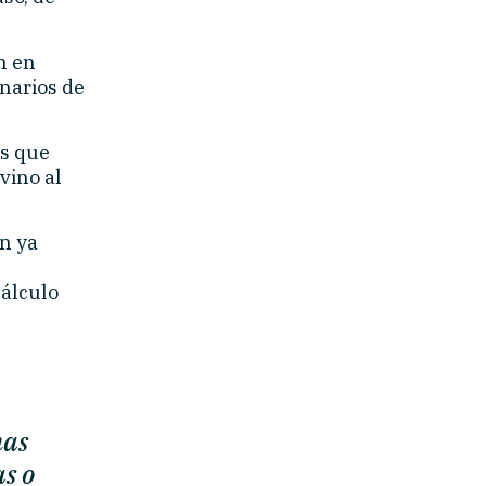
n en
narios de
es que
vino al
n ya
cálculo
nas
as o