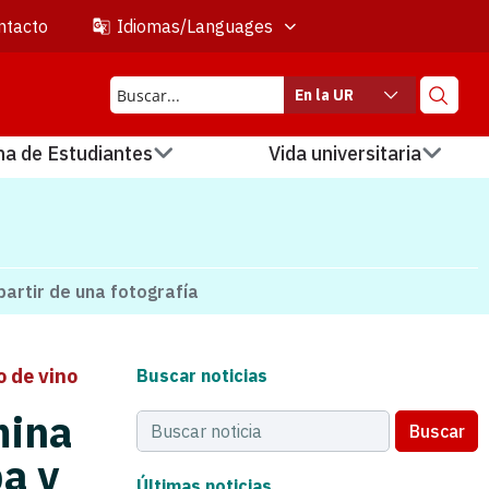
ntacto
Idiomas/Languages
En la UR
na de Estudiantes
Vida universitaria
artir de una fotografía
o de vino
Buscar noticias
mina
Buscar
pa y
Últimas noticias