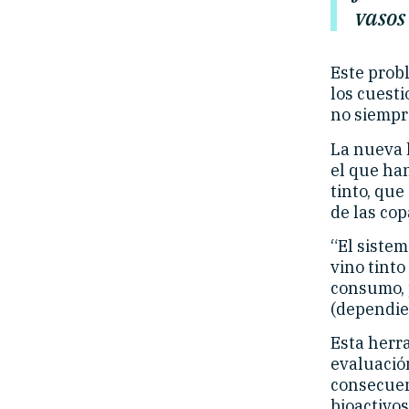
vasos
Este prob
los cuesti
no siempr
La nueva 
el que ha
tinto, qu
de las co
“El siste
vino tinto
consumo, 
(dependien
Esta herra
evaluació
consecuen
bioactivo