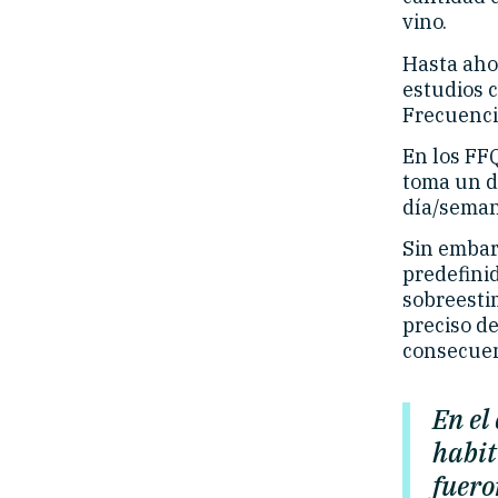
vino.
Hasta aho
estudios 
Frecuenci
En los FFQ
toma un d
día/seman
Sin embar
predefini
sobreestim
preciso de
consecuenc
En el
habit
fuero