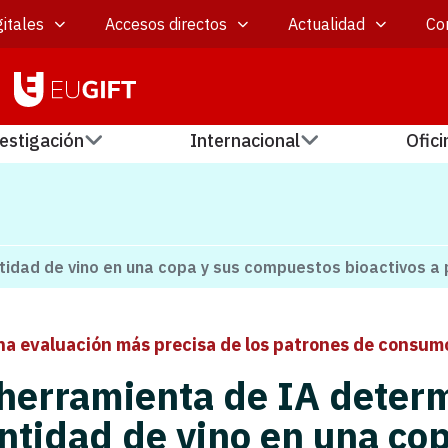
itales
Accesos directos
Actualidad
Co
estigación
Internacional
Ofici
idad de vino en una copa y sus compuestos bioactivos a p
na evaluación más precisa de los patrones de consum
herramienta de IA deter
antidad de vino en una co