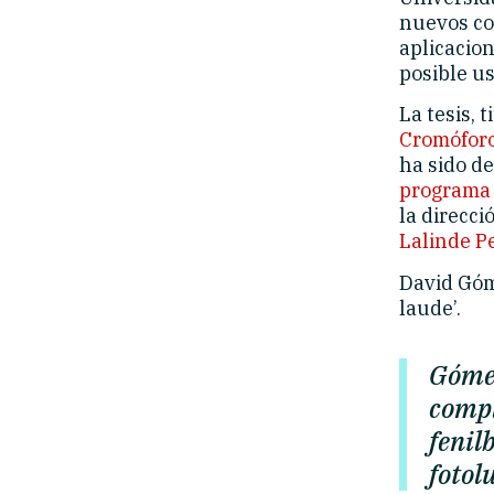
nuevos co
aplicacion
posible u
La tesis, 
Cromóforos
ha sido d
programa 
la direcci
Lalinde P
David Góm
laude’.
Gómez
compl
fenil
fotol