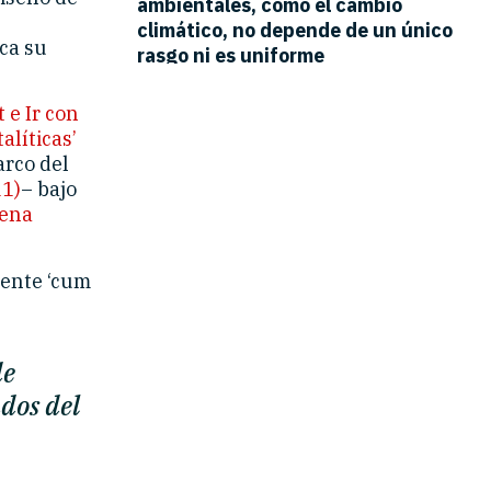
aca su
 e Ir con
alíticas’
arco del
11)
– bajo
lena
iente ‘cum
de
ados del