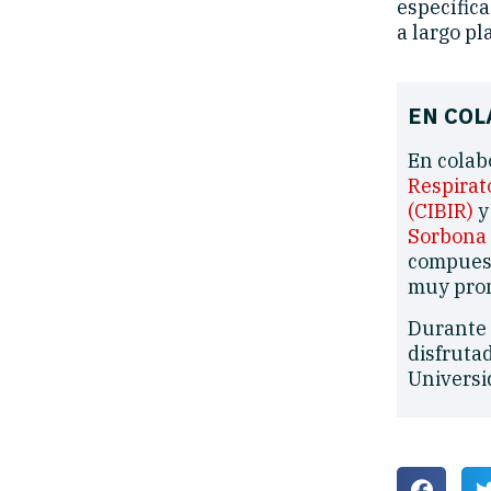
específica
a largo pl
EN COL
En colab
Respirat
(CIBIR)
y
Sorbona 
compuest
muy prom
Durante 
disfruta
Universi