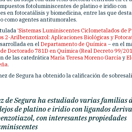
mpuestos fotoluminiscentes de platino e iridio con
es en fotocatálisis y biomedicina, entre las que dest
so como agentes antitumorales.
titulada
‘Sistemas Luminiscentes Ciclometalados de Pt
 2-Arilbenzotiazol: Aplicaciones Biológicas y Fotocat
esarrollada en el
Departamento de Química
– en el m
de Doctorado 781D en Química (Real Decreto 99/20
ón de las catedrática
María Teresa Moreno García
y
E
eña
.
ez de Segura ha obtenido la calificación de sobresal
 de Segura ha estudiado varias familias 
ejos de platino e iridio con ligandos deriv
benzotiazol, con interesantes propiedades
uminiscentes