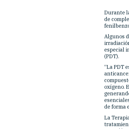
Durante l
de complej
fenilbenz
Algunos d
irradiació
especial 
(PDT).
“La PDT e
anticancer
compuesto
oxígeno. E
generando
esenciale
de forma e
La Terapi
tratamien