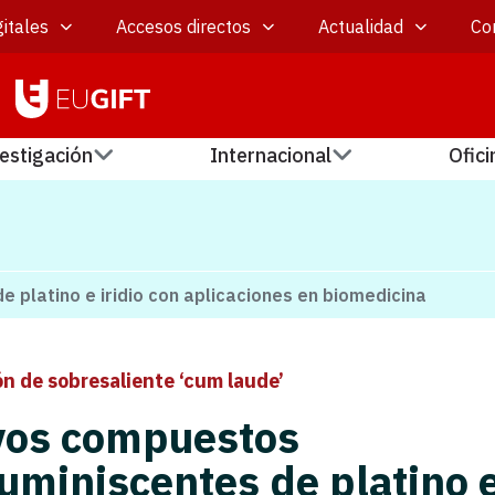
itales
Accesos directos
Actualidad
Co
estigación
Internacional
Ofici
platino e iridio con aplicaciones en biomedicina
ón de sobresaliente ‘cum laude’
os compuestos
luminiscentes de platino 