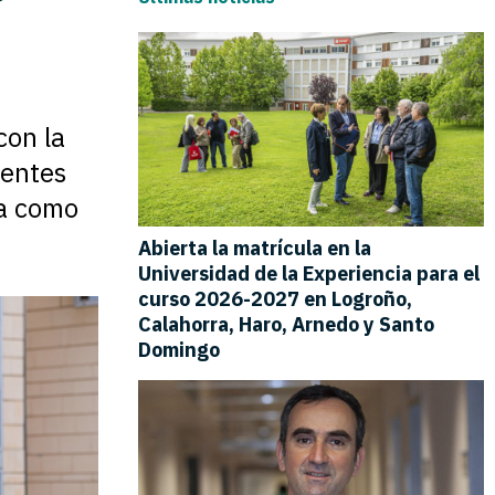
con la
centes
na como