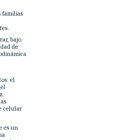
 familias
tes.
ar, bajo
idad de
todinámica
os: el
el
z,
las
e celular
e es un
ma