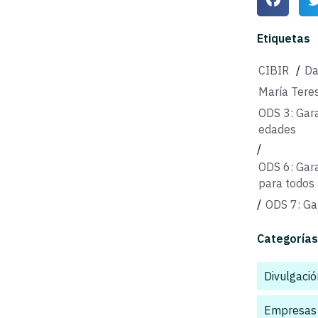
Etiquetas
CIBIR
/
Da
María Tere
ODS 3: Gara
edades
/
ODS 6: Gara
para todos
/
ODS 7: Ga
Categorías
Divulgación
Empresas