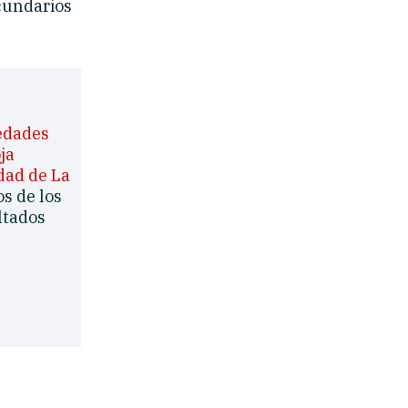
ecundarios
edades
ja
dad de La
s de los
ltados