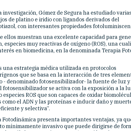
a investigación, Gómez de Segura ha estudiado varias
os de platino e iridio con ligandos derivados del
otiazol, con interesantes propiedades fotoluminiscen
e ellos muestran una excelente capacidad para gener
n, especies muy reactivas de oxígeno (ROS), una cual
interés en biomedicina, en la denominada Terapia Fo
s una estrategia médica utilizada en protocolos
ígenos que se basa en la interacción de tres element
 - denominado fotosensibilizador- la fuente de luz y 
l fotosensibilizador se activa con la exposición a la lu
 especies ROS que son capaces de oxidar biomolécu
s como el ADN y las proteínas e inducir daño y muert
ficiente y selectiva”.
a Fotodinámica presenta importantes ventajas, ya qu
to mínimamente invasivo que puede dirigirse de for