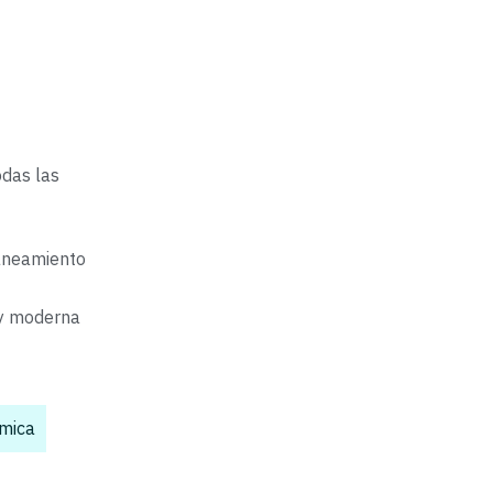
odas las
saneamiento
 y moderna
ímica
,