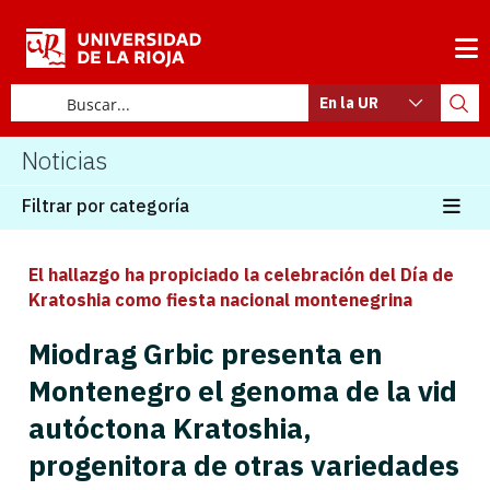
En la UR
Noticias
Filtrar por categoría
El hallazgo ha propiciado la celebración del Día de
Kratoshia como fiesta nacional montenegrina
Miodrag Grbic presenta en
Montenegro el genoma de la vid
autóctona Kratoshia,
progenitora de otras variedades