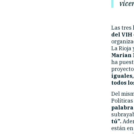
vice
Las tres 
del VIH
organizad
La Rioja
Marian 
ha puest
proyecto
iguales,
todos lo
Del mis
Políticas
palabra
subrayab
tú”.
Adem
están en