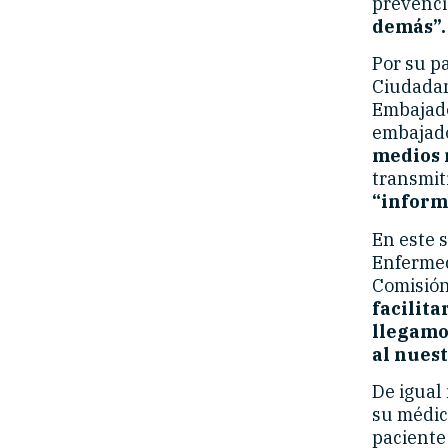
prevenci
demás”.
Por su p
Ciudadana
Embajado
embajado
medios 
transmit
“inform
En este 
Enfermed
Comisión
facilita
llegamo
al nuest
De igual
su médic
paciente