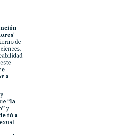
ención
dores
’
bierno de
Sciences.
eabilidad
 este
re
ar a
 y
que
“la
go”
y
de tú a
sexual