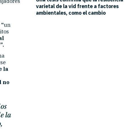
ajadores
e
“
un
itos
al
”.
ha
 se
e la
d no
ios
e la
,