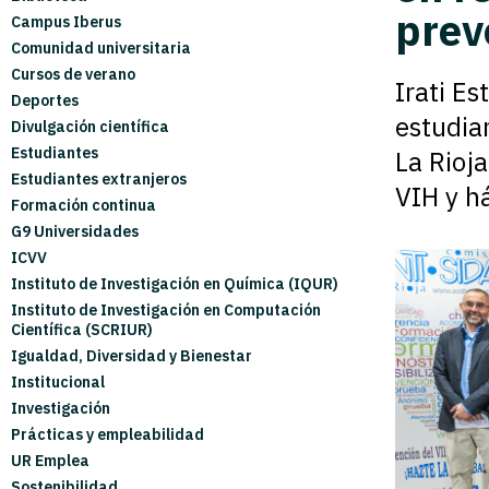
prev
Campus Iberus
Comunidad universitaria
Cursos de verano
Irati Es
Deportes
estudia
Divulgación científica
Estudiantes
La Rioj
Estudiantes extranjeros
VIH y há
Formación continua
G9 Universidades
ICVV
Instituto de Investigación en Química (IQUR)
Instituto de Investigación en Computación
Científica (SCRIUR)
Igualdad, Diversidad y Bienestar
Institucional
Investigación
Prácticas y empleabilidad
UR Emplea
Sostenibilidad