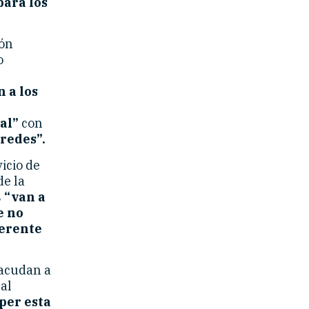
para los
ión
o
 a los
ual”
con
 redes”.
vicio de
de la
s
“van a
e no
ferente
 acudan a
al
per esta