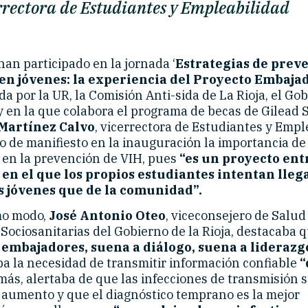
rrectora de Estudiantes y Empleabilidad
han participado en la jornada ‘
Estrategias de prev
 en jóvenes: la experiencia del Proyecto Embaja
a por la UR, la Comisión Anti-sida de La Rioja, el Go
 y en la que colabora el programa de becas de Gilead 
Martínez Calvo
, vicerrectora de Estudiantes y Empl
o de manifiesto en la inauguración la importancia de
 en la prevención de VIH, pues
“es un proyecto ent
 en el que los propios estudiantes intentan lleg
s jóvenes que de la comunidad”.
mo modo,
José Antonio Oteo
, viceconsejero de Salud
 Sociosanitarias del Gobierno de la Rioja, destacaba 
 embajadores, suena a diálogo, suena a lideraz
a la necesidad de transmitir información confiable
“
ás, alertaba de que las infecciones de transmisión 
 aumento y que el diagnóstico temprano es la mejor