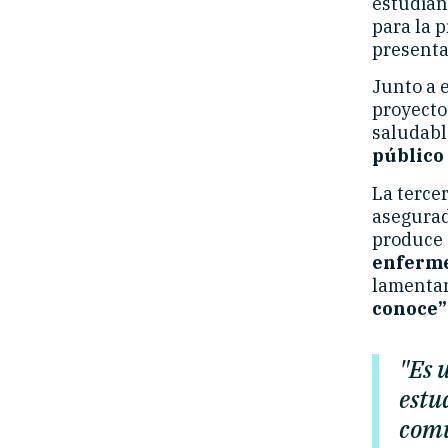
estudian
para la 
presenta
Junto a e
proyecto
saludabl
público 
La terce
asegurad
produce s
enfermed
lamenta
conoce”
"Es 
estu
comu