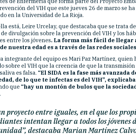
tes de Enfermería que forma parte del Proyecto Emb
prevención del VIH que este jueves 26 de marzo se ha
do en la Universidad de La Rioja.
lla está, Leire Urcelay, que destacaba que se trata d
 de divulgación sobre la prevención del VIH y los háb
es entre los jóvenes
. La forma más fácil de llegar 
de nuestra edad es a través de las redes sociales
ra integrante del equipo es Mari Paz Martínez, quien 
o sobre el VIH que la creencia de que la transmisión
aliva es falsa.
“El SIDA es la fase más avanzada d
ad, de lo que te infectas es del VIH”, explicaba
ndo que
“hay un montón de bulos que la socieda
.
un proyecto entre iguales, en el que los prop
diantes intentan llegar a todos los jóvenes d
nidad”, destacaba Marian Martínez Calvo