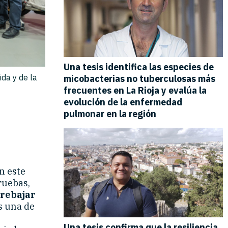
da y de la
n este
pruebas,
 rebajar
s una de