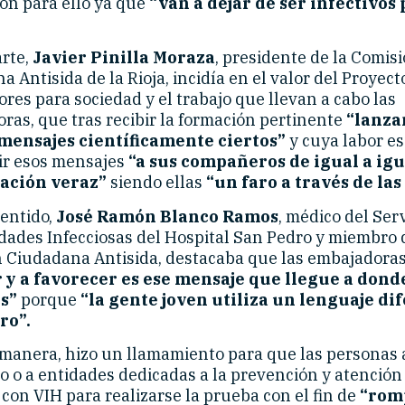
ón para ello ya que
“van a dejar de ser infectivos 
arte,
Javier Pinilla Moraza
, presidente de la Comis
 Antisida de la Rioja, incidía en el valor del Proyect
res para sociedad y el trabajo que llevan a cabo las
ras, que tras recibir la formación pertinente
“lanzan
mensajes científicamente ciertos”
y cuya labor es
ir esos mensajes
“a sus compañeros de igual a ig
ación veraz”
siendo ellas
“un faro a través de las
sentido,
José Ramón Blanco Ramos
, médico del Ser
ades Infecciosas del Hospital San Pedro y miembro 
 Ciudadana Antisida, destacaba que las embajadora
r y a favorecer es ese mensaje que llegue a dond
s”
porque
“la gente joven utiliza un lenguaje di
ro”.
 manera, hizo un llamamiento para que las personas
o o a entidades dedicadas a la prevención y atención 
 con VIH para realizarse la prueba con el fin de
“rom