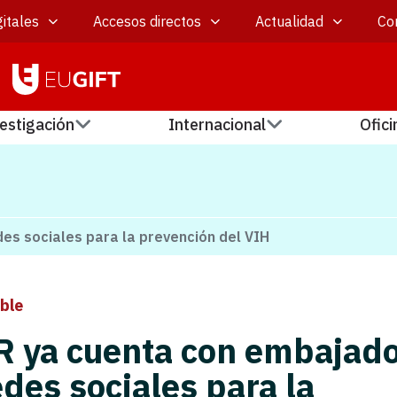
itales
Accesos directos
Actualidad
Co
estigación
Internacional
Ofici
es sociales para la prevención del VIH
ble
R ya cuenta con embajad
edes sociales para la