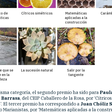
co de
Cítricos simétricos
Matemáticas
Carámb
ticas
aplicadas a la
construcción
e que se
La sucesión natural
Salir por la
 en la
tangente
leza
isma categoría, el segundo premio ha sido para
Paul
 Barrasa
, del CEIP Caballero de la Rosa, por ‘Cítricos
’. El tercer premio ha correspondido a
Juan Chóliz 
o Marianistas, por ‘Matemáticas aplicadas a la constru