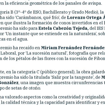
n la eficiencia geométrica de los panales de avispa.
goría B (3º-4º de ESO, Bachillerato y Grado Medio), la
ha sido ‘Carámbanos, qué frío’, de
Lorenzo Ortega Á
 que ilustra la formación de conos invertidos en el h
remio ha sido para
Estela Cabezón Tejeda,
del IES
or ‘Un instante que se extiende en la naturaleza’, so
as en el agua.
 premio ha recaído en
Miriam Fernández Fernánde
 Laboral, por ‘La sucesión natural’, fotografía que rel
n de los pétalos de las flores con la sucesión de Fibon
te, en la categoría C (público general), la obra gala
premio ha sido la titulada ‘Salir por la tangente’, de
M
González
, una imagen que muestra circunferencias
po de setas de otoño.
ha valorado aspectos como la creatividad y originalid
la calidad técnica y la capacidad para identificar y e