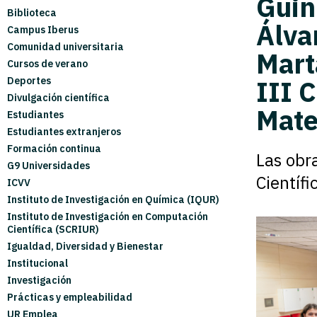
Guin
Biblioteca
Álva
Campus Iberus
Comunidad universitaria
Mart
Cursos de verano
Deportes
III 
Divulgación científica
Mate
Estudiantes
Estudiantes extranjeros
Formación continua
Las obr
G9 Universidades
Científi
ICVV
Instituto de Investigación en Química (IQUR)
Instituto de Investigación en Computación
Científica (SCRIUR)
Igualdad, Diversidad y Bienestar
Institucional
Investigación
Prácticas y empleabilidad
UR Emplea