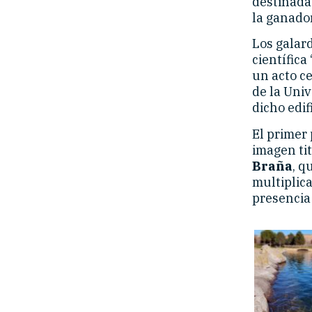
destinada
la ganador
Los galar
científica 
un acto ce
de la Uni
dicho edif
El primer 
imagen ti
Braña
, q
multiplica
presencia