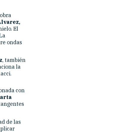
 obra
lvarez,
ielo. El
 La
bre ondas
z
, también
aciona la
acci.
rdonada con
arta
 tangentes
ad de las
xplicar