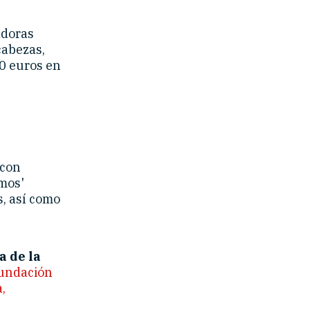
adoras
cabezas,
50 euros en
 con
imos'
s, así como
a de la
undación
,