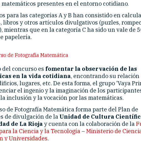
 matemáticos presentes en el entorno cotidiano.
s para las categorías A y B han consistido en calcul
s, libros y otros artículos divulgativos (puzles, rompe
, mientras que en la categoría C ha sido un vale de 
e papelería.
o del concurso es
fomentar la observación de las
cas en la vida cotidiana
, encontrando su relación
dificios, lugares, etc. De esta forma, el grupo 'Vaya Pr
nciar el ingenio y la imaginación de los participante
a inclusión y la vocación por las matemáticas.
so de Fotografía Matemática forma parte del Plan de
s de divulgación de la
Unidad de Cultura Científic
dad de La Rioja
y cuenta con la colaboración de la
F
ara la Ciencia y la Tecnología
–
Ministerio de Ciencia
n y Universidades
.