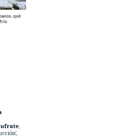
anos, qué
frío
a
Sufrate
,
cción’,