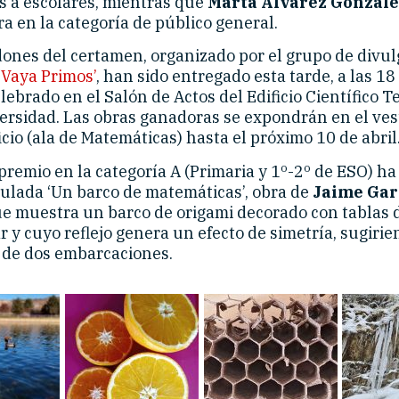
s a escolares, mientras que
Marta Álvarez Gonzále
a en la categoría de público general.
dones del certamen, organizado por el grupo de divu
‘
Vaya Primos’
, han sido entregado esta tarde, a las 18
lebrado en el Salón de Actos del Edificio Científico T
versidad. Las obras ganadoras se expondrán en el ves
icio (ala de Matemáticas) hasta el próximo 10 de abril
premio en la categoría A (Primaria y 1º-2º de ESO) ha 
tulada ‘Un barco de matemáticas’, obra de
Jaime Gar
ue muestra un barco de origami decorado con tablas 
r y cuyo reflejo genera un efecto de simetría, sugirie
 de dos embarcaciones.