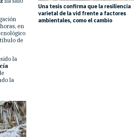
z
ha sido
lgación
 horas, en
ecnológico
tíbulo de
.
sido la
cía
de
ndo la