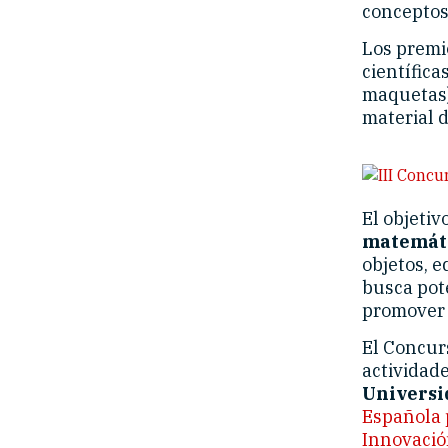
conceptos
Los premio
científica
maquetas)
material d
El objetiv
matemáti
objetos, e
busca pote
promover l
El Concur
actividade
Universi
Española p
Innovació