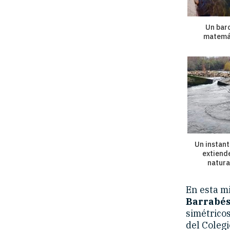
Un bar
matemá
Un instant
extiende
natura
En esta m
Barrabés
simétricos
del Colegi