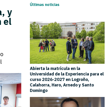
Últimas noticias
, y
 el
jo
l