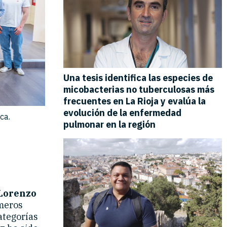
ca.
Lorenzo
meros
ategorías