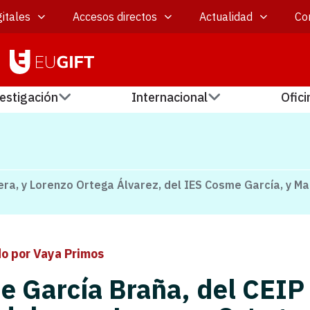
itales
Accesos directos
Actualidad
Co
estigación
Internacional
Ofici
era, y Lorenzo Ortega Álvarez, del IES Cosme García, y M
o por Vaya Primos
e García Braña, del CEIP