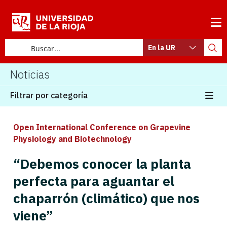
En la UR
Noticias
Filtrar por categoría
Open International Conference on Grapevine
Physiology and Biotechnology
“Debemos conocer la planta
perfecta para aguantar el
chaparrón (climático) que nos
viene”