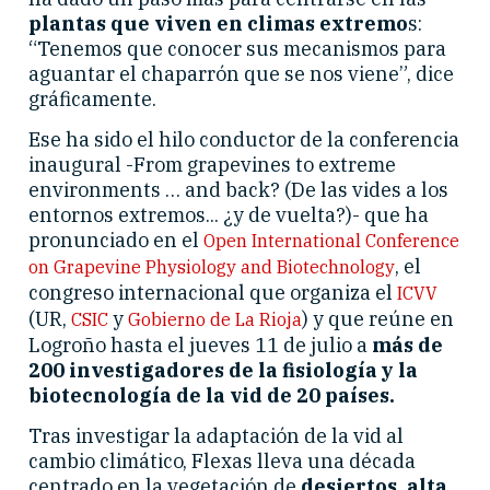
plantas que viven en climas extremo
s:
“Tenemos que conocer sus mecanismos para
aguantar el chaparrón que se nos viene”, dice
gráficamente.
Ese ha sido el hilo conductor de la conferencia
inaugural -From grapevines to extreme
environments … and back? (De las vides a los
entornos extremos... ¿y de vuelta?)- que ha
pronunciado en el
Open International Conference
, el
on Grapevine Physiology and Biotechnology
congreso internacional que organiza el
ICVV
(UR,
y
) y que reúne en
CSIC
Gobierno de La Rioja
Logroño hasta el jueves 11 de julio a
más de
200 investigadores de la fisiología y la
biotecnología de la vid de 20 países.
Tras investigar la adaptación de la vid al
cambio climático, Flexas lleva una década
centrado en la vegetación de
desiertos, alta