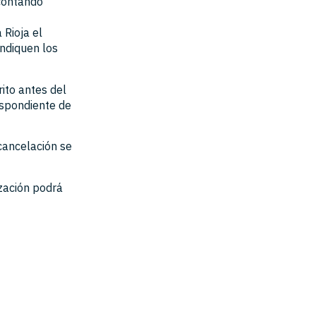
contando
 Rioja el
ndiquen los
rito antes del
espondiente de
 cancelación se
ización podrá