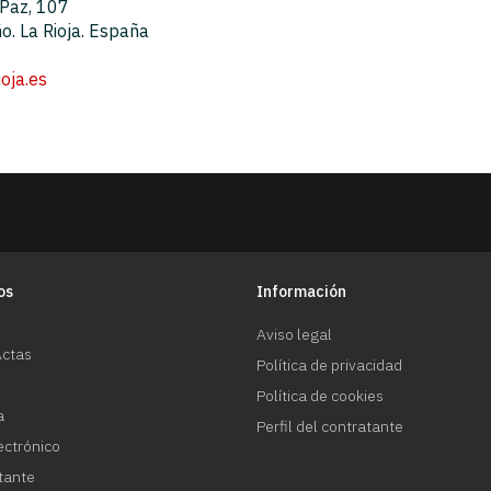
 Paz, 107
. La Rioja. España
oja.es
os
Información
Aviso legal
Actas
Política de privacidad
Política de cookies
a
Perfil del contratante
lectrónico
atante