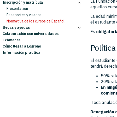
La Fundación d
Inscripción y matrícula
Cursos académicos
Información para estudiantes
aquellos curs
Cursos de verano
Información para familias
Presentación
Cursos personalizados
Pasaportes y visados
La edad mínim
Normativa de los cursos de Español
el estudiante
Becas y ayudas
Es
obligatori
Colaboración con universidades
Ayudas Campus Valle de la Lengua
Exámenes
Becas Edital Brasil
Polític
Cómo llegar a Logroño
Información práctica
El estudiante
tendrá derech
50% si l
20% si l
En ning
comienz
Toda anulació
Denegación d