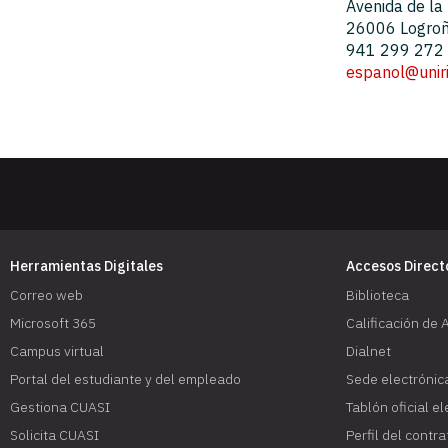
Avenida de la
26006 Logroño
941 299 272
espanol@uniri
Herramientas Digitales
Accesos Direct
Correo web
Biblioteca
Microsoft 365
Calificación de 
Campus virtual
Dialnet
Portal del estudiante y del empleado
Sede electrónic
Gestiona CUASI
Tablón oficial e
Solicita CUASI
Perfil del contr