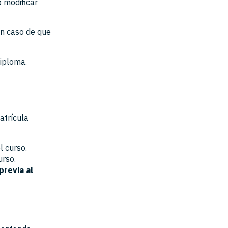
o modificar
n caso de que
iploma.
atrícula
l curso.
urso.
previa al