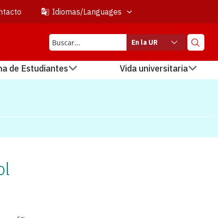
ntacto
Idiomas/Languages
En la UR
na de Estudiantes
Vida universitaria
ol