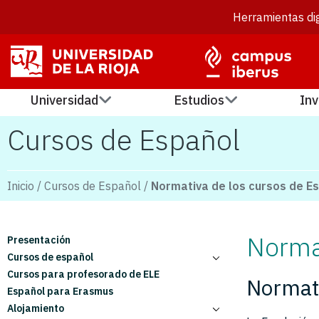
Herramientas dig
Universidad
Estudios
Inv
Cursos de Español
Inicio
/
Cursos de Español
/
Normativa de los cursos de E
Normat
Presentación
Cursos de español
Cursos para profesorado de ELE
Cursos mensuales
Normat
Español para Erasmus
Cursos trimestrales
Alojamiento
Cursos semestrales