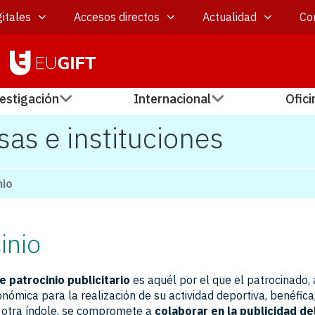
itales
Accesos directos
Actualidad
Co
estigación
Internacional
Ofici
as e instituciones
nio
inio
e patrocinio publicitario
es aquél por el que el patrocinado,
ómica para la realización de su actividad deportiva, benéfica,
de otra índole, se compromete a
colaborar en la publicidad de