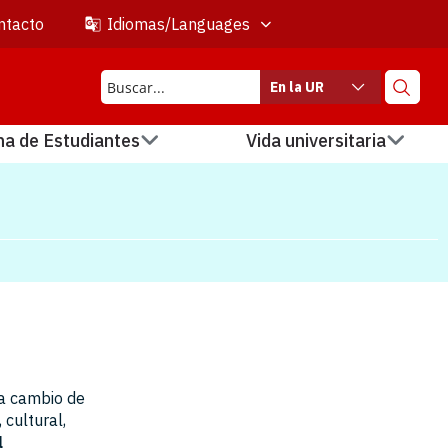
ntacto
Idiomas/Languages
En la UR
na de Estudiantes
Vida universitaria
 a cambio de
 cultural,
l