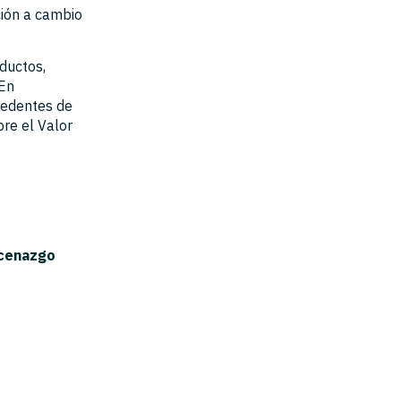
ción a cambio
oductos,
 En
cedentes de
bre el Valor
ecenazgo