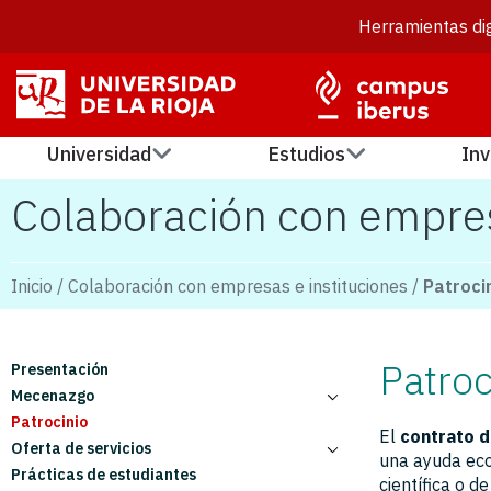
Herramientas dig
Universidad
Estudios
Inv
Colaboración con empres
Inicio
/
Colaboración con empresas e instituciones
/
Patroci
Patroc
Presentación
Mecenazgo
Patrocinio
Convenios de colaboración empresarial
El
contrato d
Oferta de servicios
Cátedras y aulas por mecenazgo
una ayuda econ
Prácticas de estudiantes
Becas a investigadores y de formación
Investigación, desarrollo y consultoría
científica o 