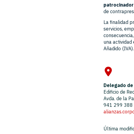
Donativos, donaciones, aportaciones
Equipamiento para empresas e instituciones
patrocinador
Legislación de interés
Alquiler de espacios
de contraprest
La finalidad p
servicios, emp
consecuencia,
una actividad 
Añadido (IVA).
Delegado de 
Edificio de Re
Avda. de la P
941 299 388
alianzas.corpo
Última modifi