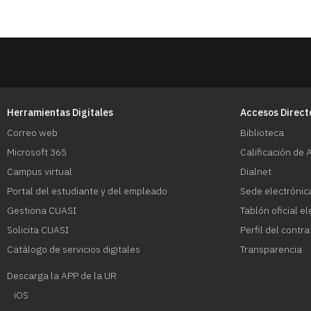
Herramientas Digitales
Accesos Direct
Correo web
Biblioteca
Microsoft 365
Calificación de 
Campus virtual
Dialnet
Portal del estudiante y del empleado
Sede electrónic
Gestiona CUASI
Tablón oficial e
Solicita CUASI
Perfil del contr
Catálogo de servicios digitales
Transparencia
Descarga la APP de la UR
iOS