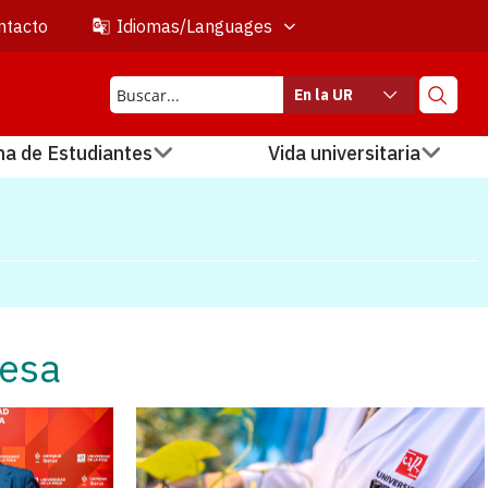
ntacto
Idiomas/Languages
En la UR
na de Estudiantes
Vida universitaria
resa