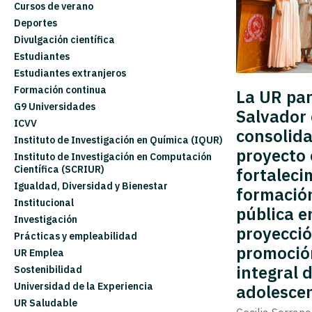
Cursos de verano
Deportes
Divulgación científica
Estudiantes
Estudiantes extranjeros
Formación continua
La UR par
G9 Universidades
Salvador 
ICVV
consolida
Instituto de Investigación en Química (IQUR)
proyecto 
Instituto de Investigación en Computación
Científica (SCRIUR)
fortaleci
Igualdad, Diversidad y Bienestar
formación
Institucional
pública e
Investigación
proyecció
Prácticas y empleabilidad
promoción
UR Emplea
integral d
Sostenibilidad
Universidad de la Experiencia
adolesce
UR Saludable