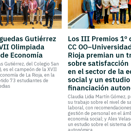
guedas Gutiérrez
Los III Premios 1º
VII Olimpiada
CC OO–Universidad
 de Economía
Rioja premian un t
sobre satisfacción 
s Gutiérrez, del Colegio San
), es el campeón de la XVII
en el sector de la
conomía de La Rioja, en la
social y un estudio
tido 73 estudiantes de
edias
financiación auto
Claudia Lidia Martín Gómez, 
su trabajo sobre el nivel de s
laboral, con recomendaciones
gestión de personal en el ámb
economía social; y Alex Velas
un estudio sobre el sistema d
autonómica