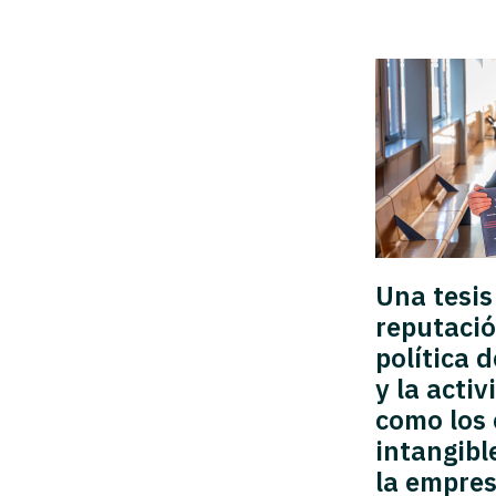
Una tesis 
reputació
política
y la acti
como los
intangibl
la empre