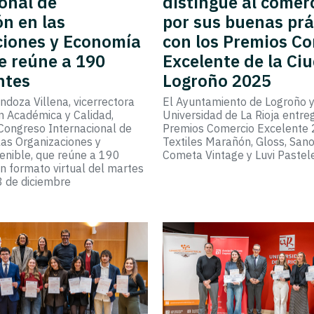
onal de
distingue al comerc
n en las
por sus buenas prá
ciones y Economía
con los Premios C
e reúne a 190
Excelente de la Ci
ntes
Logroño 2025
doza Villena, vicerrectora
El Ayuntamiento de Logroño y
n Académica y Calidad,
Universidad de La Rioja entre
 Congreso Internacional de
Premios Comercio Excelente
las Organizaciones y
Textiles Marañón, Gloss, San
enible, que reúne a 190
Cometa Vintage y Luvi Pastel
en formato virtual del martes
8 de diciembre