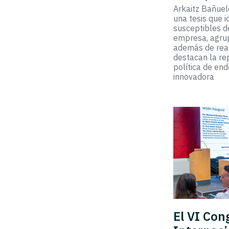
Arkaitz Bañue
una tesis que i
susceptibles de
empresa, agrup
además de real
destacan la re
política de en
innovadora
El VI Con