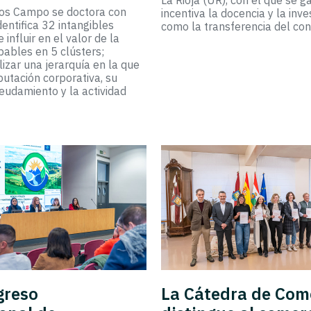
La Rioja (UR), con el que se g
los Campo se doctora con
incentiva la docencia y la inve
dentifica 32 intangibles
como la transferencia del con
 influir en el valor de la
ables en 5 clústers;
izar una jerarquía en la que
putación corporativa, su
deudamiento y la actividad
greso
La Cátedra de Com