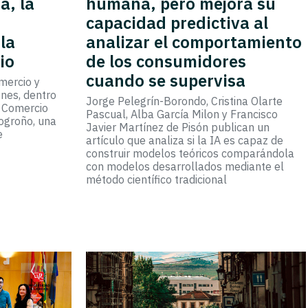
a, la
humana, pero mejora su
capacidad predictiva al
la
analizar el comportamiento
io
de los consumidores
cuando se supervisa
mercio y
nes, dentro
Jorge Pelegrín-Borondo, Cristina Olarte
e Comercio
Pascual, Alba García Milon y Francisco
Logroño, una
Javier Martínez de Pisón publican un
e
artículo que analiza si la IA es capaz de
construir modelos teóricos comparándola
con modelos desarrollados mediante el
método científico tradicional