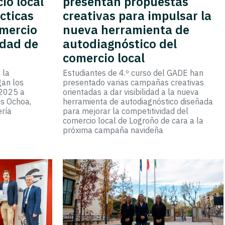
io local
presentan propuestas
cticas
creativas para impulsar la
omercio
nueva herramienta de
udad de
autodiagnóstico del
comercio local
 la
Estudiantes de 4.º curso del GADE han
gan los
presentado varias campañas creativas
 2025 a
orientadas a dar visibilidad a la nueva
os Ochoa,
herramienta de autodiagnóstico diseñada
ería
para mejorar la competitividad del
comercio local de Logroño de cara a la
próxima campaña navideña