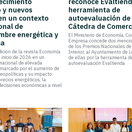
ecimiento
reconoce Evaltiend
o y nuevos
herramienta de
en un contexto
autoevaluación de 
onal de
Cátedra de Comerc
mbre energética y
El Ministerio de Economía, Co
Empresa concede dos mencio
ca
de los Premios Nacionales d
ición de la revista Economía
Interior, al Ayuntamiento de 
l inicio de 2026 en un
de ellas por la herramienta d
rnacional de elevada
autoevaluación Evaltienda
 marcado por el aumento de
geopolíticas y su impacto
precios energéticos, la
 decisiones económicas a nivel