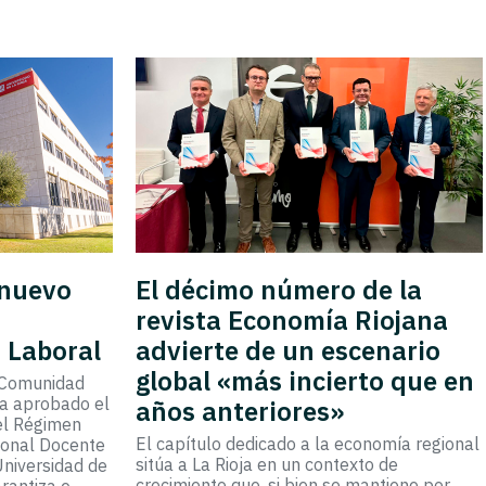
 nuevo
El décimo número de la
y
revista Economía Riojana
I Laboral
advierte de un escenario
global «más incierto que en
a Comunidad
ha aprobado el
años anteriores»
 el Régimen
El capítulo dedicado a la economía regional
rsonal Docente
sitúa a La Rioja en un contexto de
Universidad de
crecimiento que, si bien se mantiene por