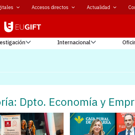
itales
Accesos directos
Actualidad
Co
estigación
Internacional
Ofici
ría: Dpto. Economía y Emp