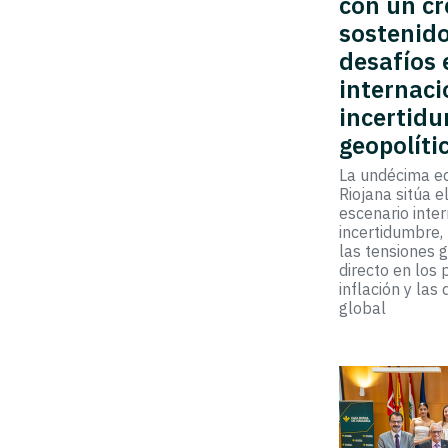
con un cr
sostenid
desafíos 
internaci
incertidu
geopolíti
La undécima ed
Riojana sitúa e
escenario inte
incertidumbre,
las tensiones 
directo en los 
inflación y las
global