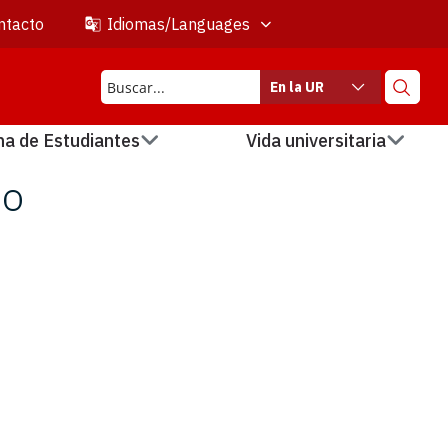
ntacto
Idiomas/Languages
En la UR
na de Estudiantes
Vida universitaria
io