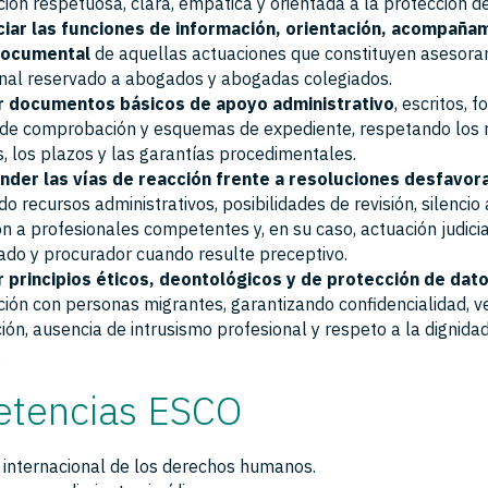
ción respetuosa, clara, empática y orientada a la protección d
ciar las funciones de información, orientación, acompaña
documental
de aquellas actuaciones que constituyen asesoram
nal reservado a abogados y abogadas colegiados.
r documentos básicos de apoyo administrativo
, escritos, f
 de comprobación y esquemas de expediente, respetando los r
, los plazos y las garantías procedimentales.
der las vías de reacción frente a resoluciones desfavor
do recursos administrativos, posibilidades de revisión, silencio 
ón a profesionales competentes y, en su caso, actuación judici
do y procurador cuando resulte preceptivo.
r principios éticos, deontológicos y de protección de dat
ción con personas migrantes, garantizando confidencialidad, v
ión, ausencia de intrusismo profesional y respeto a la dignidad
.
tencias ESCO
internacional de los derechos humanos.