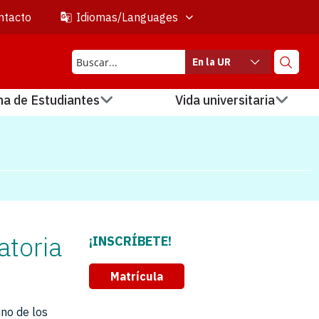
ntacto
Idiomas/Languages
En la UR
na de Estudiantes
Vida universitaria
atoria
¡INSCRÍBETE!
Matrícula
uno de los