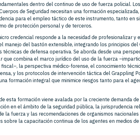
damentales dentro del continuo de uso de fuerza policial. Lo
 Cuerpos de Seguridad necesitan una formación especializada,
dencia para el empleo táctico de este instrumento, tanto en s
mo de protección personal y de terceros.
icro credencial responde a la necesidad de profesionalizar y e
el manejo del bastón extensible, integrando los principios del
las técnicas de defensa operativa. Se aborda desde una perspe
ar que combina el marco jurídico del uso de la fuerza –imparti
 fiscal–, la perspectiva médico-forense, el conocimiento técni
nsa, y los protocolos de intervención táctica del Grappling Pol
una formación integral que minimice riesgos tanto para el ag
 de esta formación viene avalada por la creciente demanda de
ción en el ámbito de la seguridad pública, la jurisprudencia rel
de la fuerza y las recomendaciones de organismos nacionales
es sobre la capacitación continua de los agentes en medios de