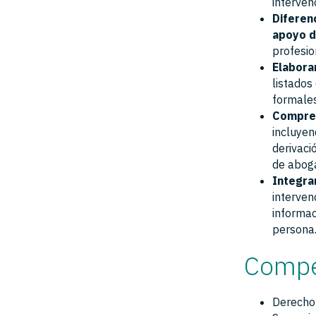
interven
Diferen
apoyo 
profesio
Elabora
listados
formales
Compren
incluyen
derivaci
de aboga
Integra
interven
informac
persona
Compe
Derecho 