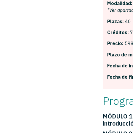
Modalidad
*Ver aparta
Plazas:
40
Créditos:
7
Precio:
598
Plazo de m
Fecha de in
Fecha de fi
Progr
MÓDULO 1. 
introducci