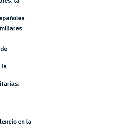
les: la
españoles
miliares
 de
 la
tarias:
lencio en la