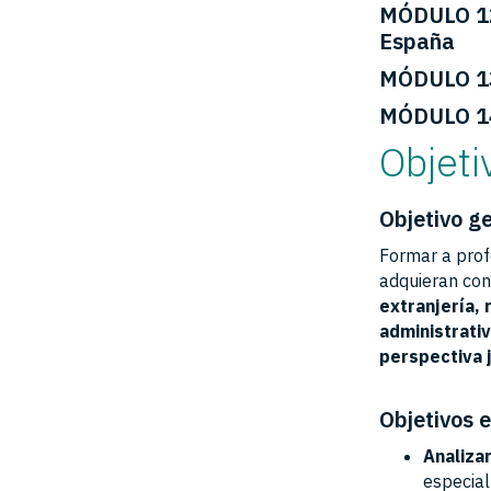
MÓDULO 12.
España
MÓDULO 13
MÓDULO 14
Objeti
Objetivo g
Formar a prof
adquieran con
extranjería, 
administrati
perspectiva j
Objetivos 
Analiza
especial