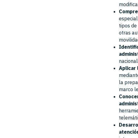
modifica
Compren
especial
tipos de
otras au
movilida
Identif
adminis
nacional
Aplicar
mediante
la prepa
marco le
Conocer
adminis
herrami
telemáti
Desarro
atenció