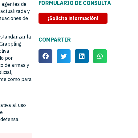
FORMULARIO DE CONSULTA
s agentes de
 actualizada y
ituaciones de
¡Solicita información!
standarizar la
COMPARTIR
 Grappling
ctiva
do por
co de armas y
icial,
ente como para
ativa al uso
 e
 defensa.