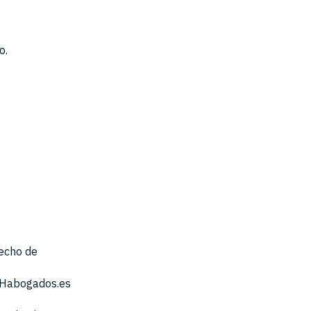
o.
recho de
 PHabogados.es