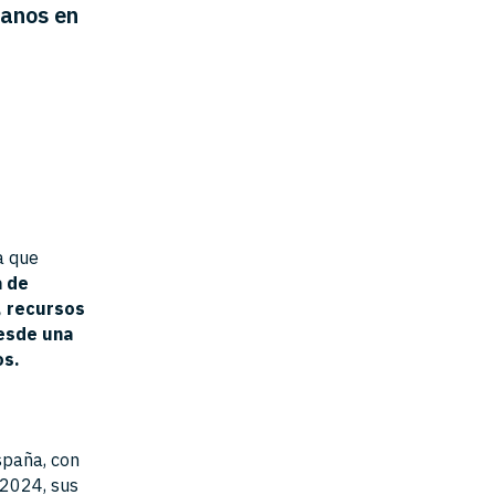
lanos en
a que
a de
l, recursos
esde una
os.
spaña, con
/2024, sus