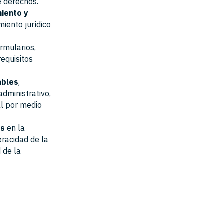
e derechos.
miento y
iento jurídico
ormularios,
equisitos
ables
,
administrativo,
al por medio
os
en la
eracidad de la
 de la