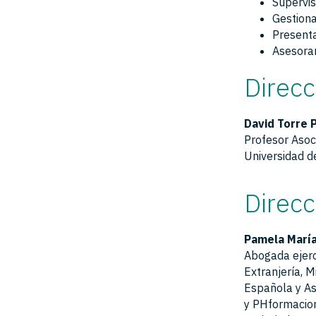
Supervis
Gestiona
Presenta
Asesorar
Direc
David Torre 
Profesor Asoc
Universidad de
Direcc
Pamela Marí
Abogada ejerc
Extranjería, M
Española y As
y PHformacio