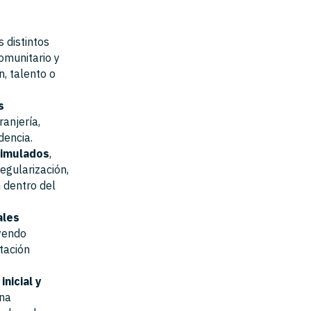
 distintos
comunitario y
n, talento o
s
anjería,
dencia.
simulados
,
regularización,
 dentro del
ales
uyendo
tación
nicial y
una