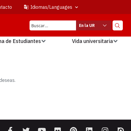
tacto
Idiomas/Languages
En la UR
na de Estudiantes
Vida universitaria
deseas.