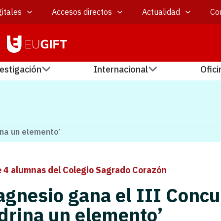
itales
Accesos directos
Actualidad
Co
estigación
Internacional
Ofici
ina un elemento’
e 4 alumnas del Colegio Sagrado Corazón
agnesio gana el III Concu
drina un elemento’