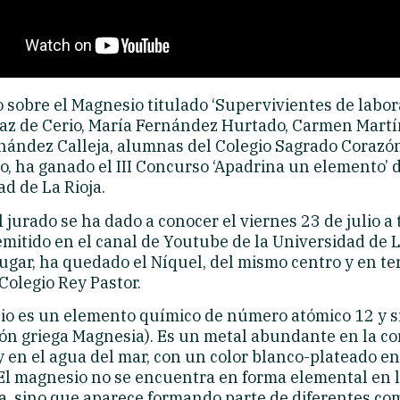
 sobre el Magnesio titulado ‘Supervivientes de labora
íaz de Cerio, María Fernández Hurtado, Carmen Martí
nández Calleja, alumnas del Colegio Sagrado Corazón
, ha ganado el III Concurso ‘Apadrina un elemento’ d
d de La Rioja.
el jurado se ha dado a conocer el viernes 23 de julio a
mitido en el canal de Youtube de la Universidad de L
gar, ha quedado el Níquel, del mismo centro y en ter
 Colegio Rey Pastor.
io es un elemento químico de número atómico 12 y 
ión griega Magnesia). Es un metal abundante en la co
y en el agua del mar, con un color blanco-plateado e
 El magnesio no se encuentra en forma elemental en 
a, sino que aparece formando parte de diferentes co