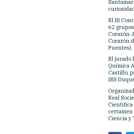
Santamaría
curiosidad
El III Con
62 grupos
Corazón-J
Corazón d
Fuentes), 
El jurado 
Química A
Castillo, 
IES Duque
Organizado
Real Soci
Científica
certamen 
Ciencia y 