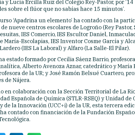
 y Lucía Ercilla Ruiz del Colegio Rey-Pastor, por ’14
es sobre el flúor que no sabías hace 15 minutos’.
curso ‘Apadrina un elemento’ ha contado con la parti
 de nueve centros escolares de Logroño (Rey Pastor,
esuitas, IES Comercio, IES Escultor Daniel, Inmacula
e María-Escolapias, IES Inventor Cosme García y Alc
Lardero (IES La Laboral) y Alfaro (La Salle-El Pilar).
ha estado formado por Cecilia Sáenz Barrio, profesor
nalítica, Alberto Avenoza Aznar, catedrático y María
profesora de la UR; y José Ramón Belsué Cuartero, pro
s de Nájera.
 en colaboración con la Sección Territorial de La Rio
edad Española de Química (STLR-RSEQ) y Unidad de 
 y de la Innovación (UCC+i) de la UR, esta tercera edic
ha contado con financiación de la Fundación Españo
Tecnológica.