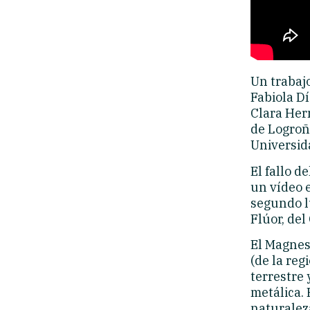
Un trabajo
Fabiola D
Clara Her
de Logroño
Universida
El fallo d
un vídeo e
segundo lu
Flúor, del
El Magnes
(de la reg
terrestre 
metálica.
naturalez