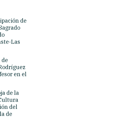
cipación de
 Sagrado
do
aste-Las
a de
 Rodríguez
fesor en el
ja de la
Cultura
ión del
la de