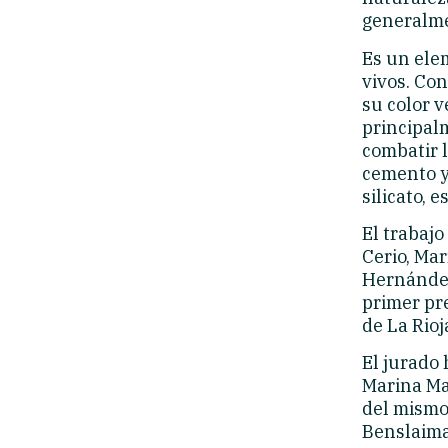
generalme
Es un ele
vivos. Con
su color v
principal
combatir 
cemento y
silicato, 
El trabajo
Cerio, Ma
Hernández
primer pr
de La Rioj
El jurado
Marina Ma
del mismo 
Benslaima