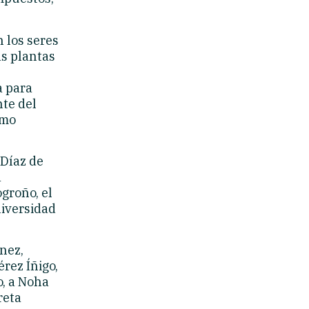
 los seres
as plantas
a para
nte del
omo
 Díaz de
a
groño, el
niversidad
nez,
rez Íñigo,
o, a Noha
reta