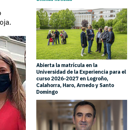
o
oja.