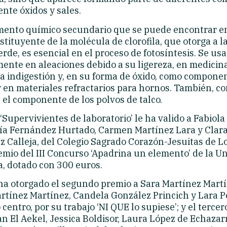
nte óxidos y sales.
mento químico secundario que se puede encontrar en
stituyente de la molécula de clorofila, que otorga a l
erde, es esencial en el proceso de fotosíntesis. Se usa
mente en aleaciones debido a su ligereza, en medicin
la indigestión y, en su forma de óxido, como compone
 en materiales refractarios para hornos. También, c
es el componente de los polvos de talco.
 ‘Supervivientes de laboratorio’ le ha valido a Fabiola
ría Fernández Hurtado, Carmen Martínez Lara y Clar
 Calleja, del Colegio Sagrado Corazón-Jesuitas de Lo
emio del III Concurso ‘Apadrina un elemento’ de la U
a, dotado con 300 euros.
 ha otorgado el segundo premio a Sara Martínez Martí
rtínez Martínez, Candela González Princich y Lara Pé
centro, por su trabajo ‘NI QUE lo supiese’; y el tercer
n El Aekel, Jessica Boldisor, Laura López de Echazar