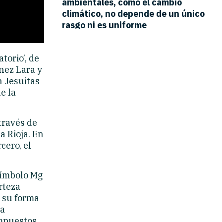
torio’, de
nez Lara y
 Jesuitas
e la
 través de
a Rioja. En
cero, el
símbolo Mg
rteza
n su forma
la
mpuestos,