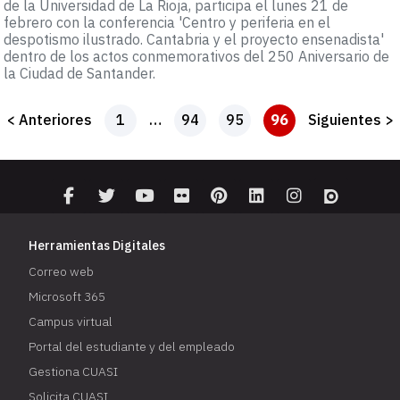
de la Universidad de La Rioja, participa el lunes 21 de
febrero con la conferencia 'Centro y periferia en el
despotismo ilustrado. Cantabria y el proyecto ensenadista'
dentro de los actos conmemorativos del 250 Aniversario de
la Ciudad de Santander.
< Anteriores
1
…
94
95
96
Siguientes >
Herramientas Digitales
Correo web
Microsoft 365
Campus virtual
Portal del estudiante y del empleado
Gestiona CUASI
Solicita CUASI