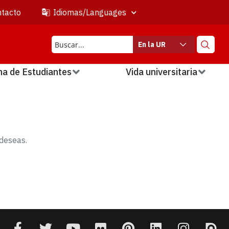
tacto
Idiomas/Languages
En la UR
na de Estudiantes
Vida universitaria
deseas.