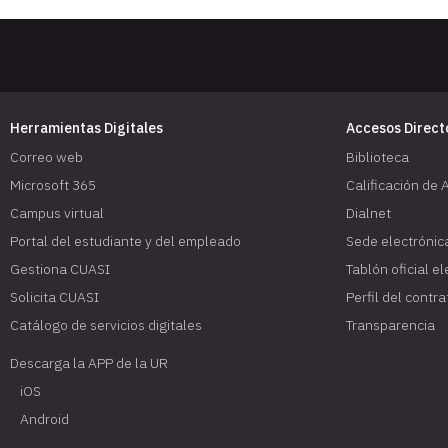
Herramientas Digitales
Accesos Direct
Correo web
Biblioteca
Microsoft 365
Calificación de 
Campus virtual
Dialnet
Portal del estudiante y del empleado
Sede electrónic
Gestiona CUASI
Tablón oficial e
Solicita CUASI
Perfil del contr
Catálogo de servicios digitales
Transparencia
Descarga la APP de la UR
iOS
Android