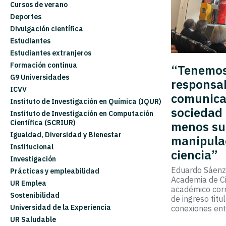
Cursos de verano
Deportes
Divulgación científica
Estudiantes
Estudiantes extranjeros
Formación continua
“Tenemos
G9 Universidades
responsab
ICVV
comunica
Instituto de Investigación en Química (IQUR)
sociedad
Instituto de Investigación en Computación
Científica (SCRIUR)
menos sus
Igualdad, Diversidad y Bienestar
manipula
Institucional
ciencia”
Investigación
Eduardo Sáenz
Prácticas y empleabilidad
Academia de C
UR Emplea
académico corr
Sostenibilidad
de ingreso titu
Universidad de la Experiencia
conexiones ent
UR Saludable