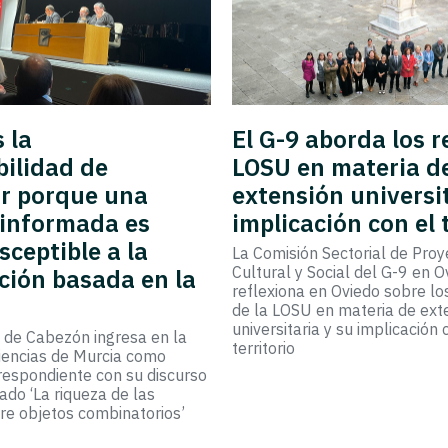
 la
El G-9 aborda los r
ilidad de
LOSU en materia d
r porque una
extensión universit
 informada es
implicación con el 
ceptible a la
La Comisión Sectorial de Proy
Cultural y Social del G-9 en O
ción basada en la
reflexiona en Oviedo sobre lo
de la LOSU en materia de ext
universitaria y su implicación 
 de Cabezón ingresa en la
territorio
iencias de Murcia como
espondiente con su discurso
lado ‘La riqueza de las
re objetos combinatorios’