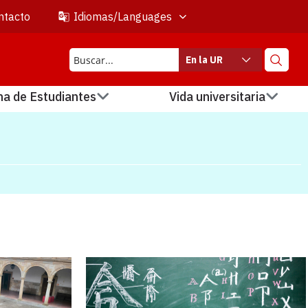
ntacto
Idiomas/Languages
En la UR
na de Estudiantes
Vida universitaria